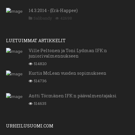
14.3.2014 - (Erä-Happee)
Salibandy
42698
LUETUIMMAT ARTIKKELIT
Ville Peltonen ja Toni Lydman IFK:n
juniorivalmennukseen
514820
Kurtis McLean vuoden sopimukseen
514736
Antti Törmänen IFK:n päävalmentajaksi
514635
URHEILUSUOMI.COM