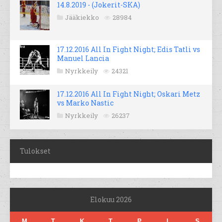
14.8.2019 - (Jokerit-SKA)
Jääkiekko
28984
17.12.2016 All In Fight Night; Edis Tatli vs
Manuel Lancia
Nyrkkeily
24321
17.12.2016 All In Fight Night; Oskari Metz
vs Marko Nastic
Nyrkkeily
26237
Tulokset
Elokuu 2026
M
T
K
T
P
L
S