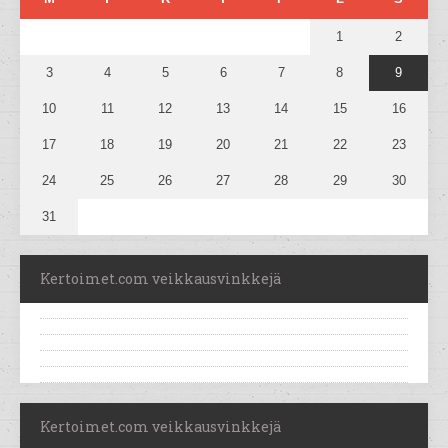
1
2
3
4
5
6
7
8
9
10
11
12
13
14
15
16
17
18
19
20
21
22
23
24
25
26
27
28
29
30
31
Kertoimet.com veikkausvinkkejä
Kertoimet.com veikkausvinkkejä