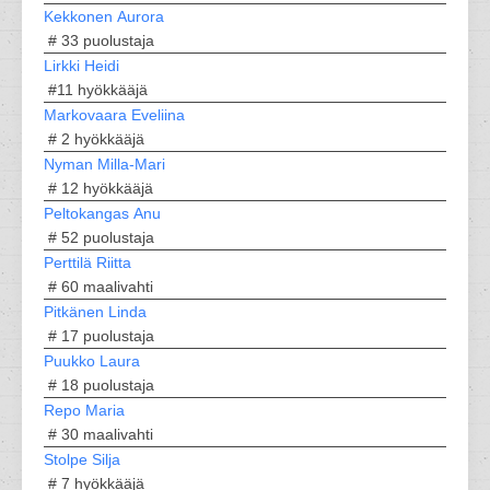
Kekkonen Aurora
# 33
puolustaja
Lirkki Heidi
#11
hyökkääjä
Markovaara Eveliina
# 2
hyökkääjä
Nyman Milla-Mari
# 12
hyökkääjä
Peltokangas Anu
# 52
puolustaja
Perttilä Riitta
# 60
maalivahti
Pitkänen Linda
# 17
puolustaja
Puukko Laura
# 18
puolustaja
Repo Maria
# 30
maalivahti
Stolpe Silja
# 7
hyökkääjä