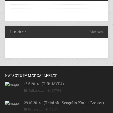
Linkkejä
Mainos
KATSOTUIMMAT GALLERIAT
16.5.2014 - (HJK-MYPA)
Jalkapallo
53794
29.10.2014 - (Helsinki Seagulls-Kataja Basket)
Koripallo
48174