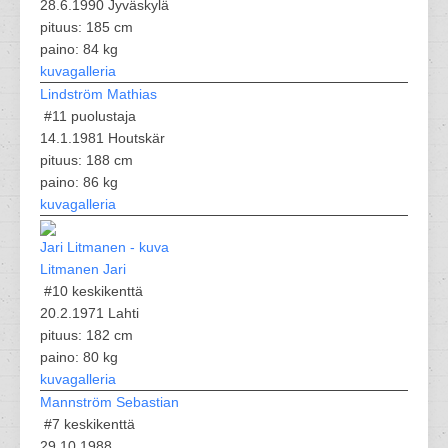
28.6.1990 Jyväskylä
pituus: 185 cm
paino: 84 kg
kuvagalleria
Lindström Mathias
#11
puolustaja
14.1.1981 Houtskär
pituus: 188 cm
paino: 86 kg
kuvagalleria
Litmanen Jari
#10
keskikenttä
20.2.1971 Lahti
pituus: 182 cm
paino: 80 kg
kuvagalleria
Mannström Sebastian
#7
keskikenttä
29.10.1988