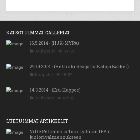
KATSOTUIMMAT GALLERIAT
16.5.2014 - (HJK-MYPA)
Jalkapallo
53787
29.10.2014 - (Helsinki Seagulls-Kataja Basket)
Koripallo
48157
14.3.2014 - (Erä-Happee)
Salibandy
42698
LUETUIMMAT ARTIKKELIT
Ville Peltonen ja Toni Lydman IFK:n
juniorivalmennukseen