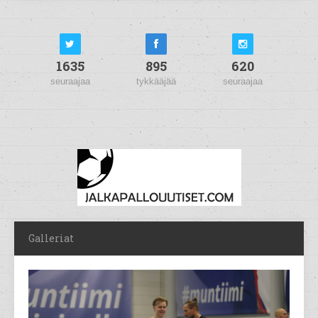
1635
895
620
seuraajaa
tykkääjää
seuraajaa
Galleriat