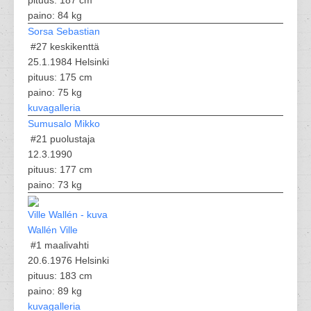
pituus: 187 cm
paino: 84 kg
Sorsa Sebastian
#27
keskikenttä
25.1.1984 Helsinki
pituus: 175 cm
paino: 75 kg
kuvagalleria
Sumusalo Mikko
#21
puolustaja
12.3.1990
pituus: 177 cm
paino: 73 kg
Wallén Ville
#1
maalivahti
20.6.1976 Helsinki
pituus: 183 cm
paino: 89 kg
kuvagalleria