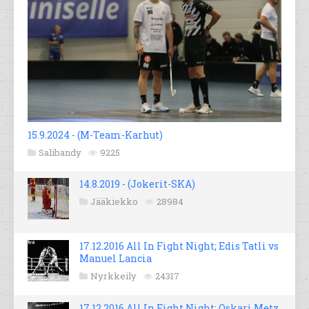
15.9.2024 - (M-Team-Karhut)
Salibandy
9225
14.8.2019 - (Jokerit-SKA)
Jääkiekko
28984
17.12.2016 All In Fight Night; Edis Tatli vs
Manuel Lancia
Nyrkkeily
24317
17.12.2016 All In Fight Night; Oskari Metz