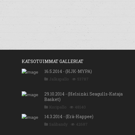
KATSOTUIMMAT GALLERIAT
16.5.2014 - (HJK-MYPA)
Jalkapallo
53787
29.10.2014 - (Helsinki Seagulls-Kataja
Basket)
Koripallo
48140
14.3.2014 - (Erä-Happee)
Salibandy
42687