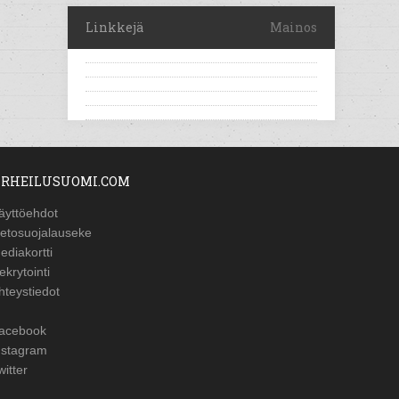
Linkkejä
Mainos
RHEILUSUOMI.COM
äyttöehdot
ietosuojalauseke
ediakortti
ekrytointi
hteystiedot
acebook
nstagram
witter