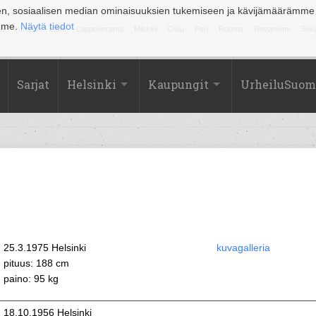
en, sosiaalisen median ominaisuuksien tukemiseen ja kävijämäärämme
amme.
Näytä tiedot
la
Kuopio
Lahti
Lappeenranta
Mikkeli
Oulu
Pori
Rauma
Rovaniemi
Sein
Sarjat
Helsinki
Kaupungit
UrheiluSuom
25.3.1975 Helsinki
kuvagalleria
pituus: 188 cm
paino: 95 kg
18.10.1956 Helsinki