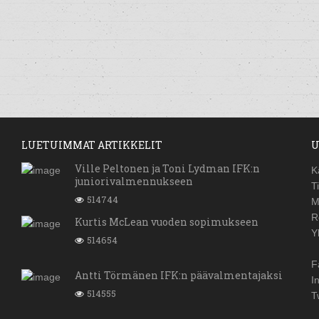
LUETUIMMAT ARTIKKELIT
U
Ville Peltonen ja Toni Lydman IFK:n
K
juniorivalmennukseen
T
514744
M
R
Kurtis McLean vuoden sopimukseen
Y
514654
F
Antti Törmänen IFK:n päävalmentajaksi
I
514555
T