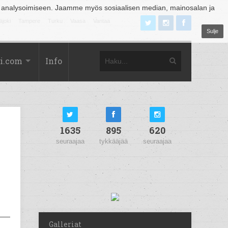
 analysoimiseen. Jaamme myös sosiaalisen median, mainosalan ja
äjoki
Tampere
Turku
Vaasa
Vantaa
Sulje
i.com
Info
1635
895
620
seuraajaa
tykkääjää
seuraajaa
Galleriat