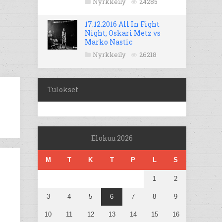
Nyrkkeily
24285
17.12.2016 All In Fight
Night; Oskari Metz vs
Marko Nastic
Nyrkkeily
26218
Tulokset
Elokuu 2026
M
T
K
T
P
L
S
1
2
3
4
5
6
7
8
9
10
11
12
13
14
15
16