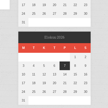
17
18
19
20
21
22
23
24
25
26
27
28
29
30
31
Elokuu 2026
M
T
K
T
P
L
S
1
2
3
4
5
6
7
8
9
10
11
12
13
14
15
16
17
18
19
20
21
22
23
24
25
26
27
28
29
30
31