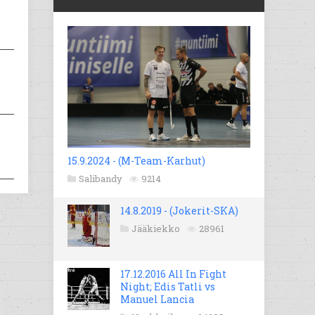
15.9.2024 - (M-Team-Karhut)
Salibandy
9214
14.8.2019 - (Jokerit-SKA)
Jääkiekko
28961
17.12.2016 All In Fight
Night; Edis Tatli vs
Manuel Lancia