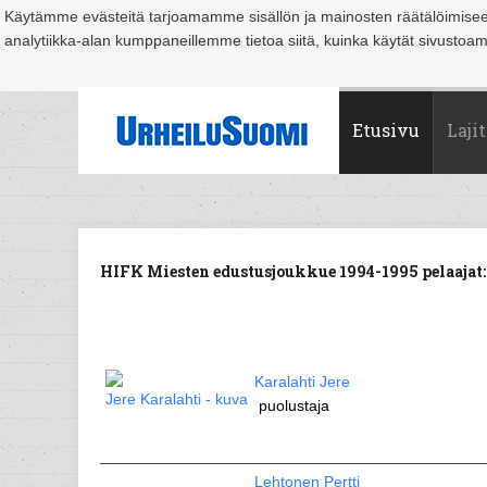
Käytämme evästeitä tarjoamamme sisällön ja mainosten räätälöimise
analytiikka-alan kumppaneillemme tietoa siitä, kuinka käytät sivusto
Suomi
Espoo
Helsinki
Hämeenlinna
Joensuu
Jyväskylä
Kouvo
Etusivu
Lajit
HIFK Miesten edustusjoukkue 1994-1995 pelaajat:
Karalahti Jere
puolustaja
Lehtonen Pertti