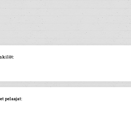
nkilöt:
t pelaajat: