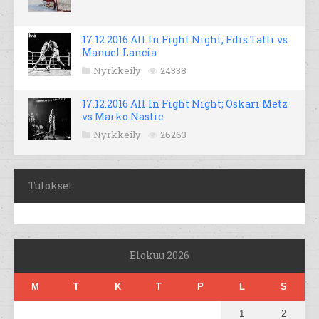
17.12.2016 All In Fight Night; Edis Tatli vs
Manuel Lancia
Nyrkkeily
24338
17.12.2016 All In Fight Night; Oskari Metz
vs Marko Nastic
Nyrkkeily
26263
Tulokset
Elokuu 2026
M
T
K
T
P
L
S
1
2