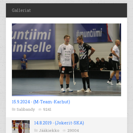
Galleriat
15.9.2024 - (M-Team-Karhut)
Salibandy
9241
14.8.2019 - (Jokerit-SKA)
Jääkiekko
29004