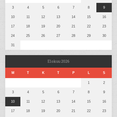
3
4
5
6
7
8
9
10
11
12
13
14
15
16
17
18
19
20
21
22
23
24
25
26
27
28
29
30
31
Elokuu 2026
M
T
K
T
P
L
S
1
2
3
4
5
6
7
8
9
10
11
12
13
14
15
16
17
18
19
20
21
22
23