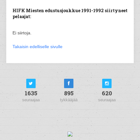
HIFK Miesten edustusjoukkue 1991-1992 siirtyneet
pelaajat:
Ei siirtoja.
Takaisin edelliselle sivulle
1635
895
620
seuraajaa
tykkääjää
seuraajaa