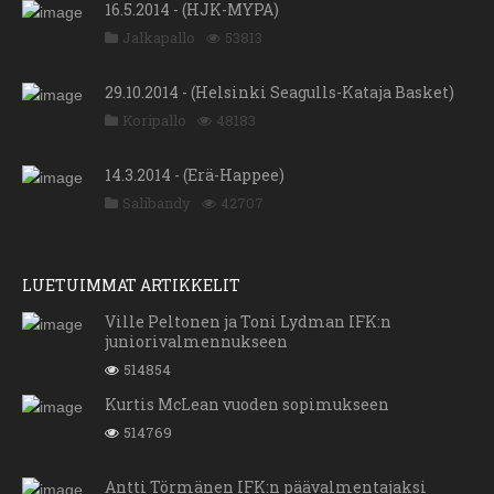
16.5.2014 - (HJK-MYPA)
Jalkapallo
53813
29.10.2014 - (Helsinki Seagulls-Kataja Basket)
Koripallo
48183
14.3.2014 - (Erä-Happee)
Salibandy
42707
LUETUIMMAT ARTIKKELIT
Ville Peltonen ja Toni Lydman IFK:n
juniorivalmennukseen
514854
Kurtis McLean vuoden sopimukseen
514769
Antti Törmänen IFK:n päävalmentajaksi