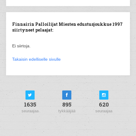
Finnairin Palloilijat Miesten edustusjoukkue 1997
siirtyneet pelaajat:
Ei siirtoja.
Takaisin edelliselle sivulle
1635
895
620
seuraajaa
tykkääjää
seuraajaa