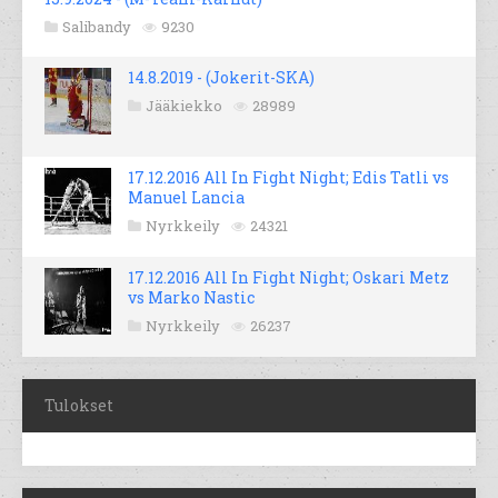
Salibandy
9230
14.8.2019 - (Jokerit-SKA)
Jääkiekko
28989
17.12.2016 All In Fight Night; Edis Tatli vs
Manuel Lancia
Nyrkkeily
24321
17.12.2016 All In Fight Night; Oskari Metz
vs Marko Nastic
Nyrkkeily
26237
Tulokset