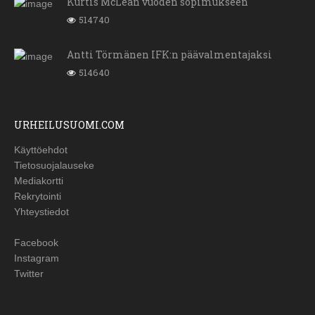
Kurtis McLean vuoden sopimukseen
514740
Antti Törmänen IFK:n päävalmentajaksi
514640
URHEILUSUOMI.COM
Käyttöehdot
Tietosuojalauseke
Mediakortti
Rekrytointi
Yhteystiedot
Facebook
Instagram
Twitter