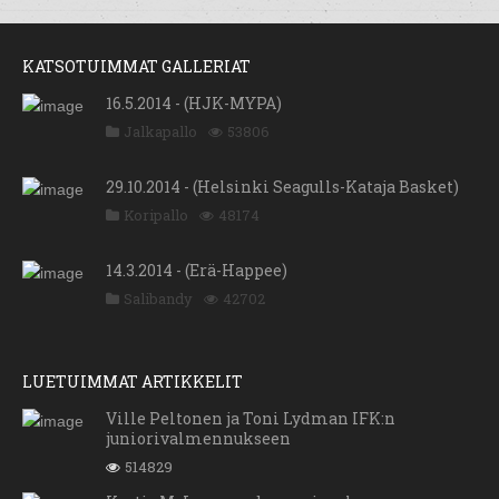
KATSOTUIMMAT GALLERIAT
16.5.2014 - (HJK-MYPA)
Jalkapallo
53806
29.10.2014 - (Helsinki Seagulls-Kataja Basket)
Koripallo
48174
14.3.2014 - (Erä-Happee)
Salibandy
42702
LUETUIMMAT ARTIKKELIT
Ville Peltonen ja Toni Lydman IFK:n
juniorivalmennukseen
514829