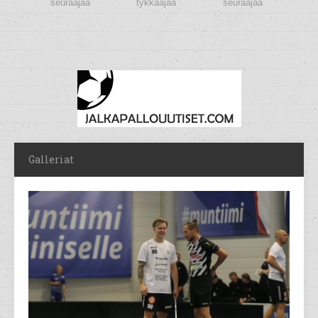
seuraajaa
tykkääjää
seuraajaa
Galleriat