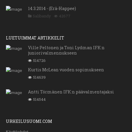
14.3.2014 - (Erä-Happee)
Salibandy
42677
LUETUIMMAT ARTIKKELIT
Ville Peltonen ja Toni Lydman IFK:n
juniorivalmennukseen
514726
Kurtis McLean vuoden sopimukseen
514639
Antti Törmänen IFK:n päävalmentajaksi
514544
URHEILUSUOMI.COM
Käyttöehdot