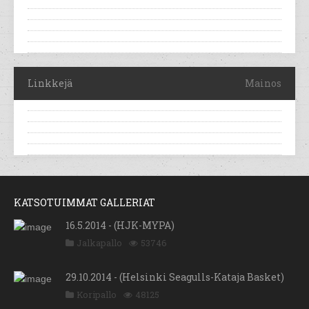
Linkkejä
Mainos
KATSOTUIMMAT GALLERIAT
16.5.2014 - (HJK-MYPA)
Jalkapallo
53746
29.10.2014 - (Helsinki Seagulls-Kataja Basket)
Koripallo
48125