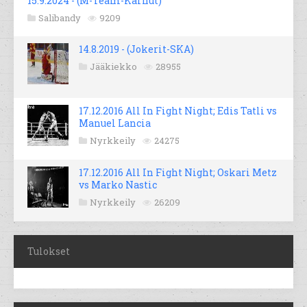
15.9.2024 - (M-Team-Karhut)
Salibandy
9209
14.8.2019 - (Jokerit-SKA)
Jääkiekko
28955
17.12.2016 All In Fight Night; Edis Tatli vs
Manuel Lancia
Nyrkkeily
24275
17.12.2016 All In Fight Night; Oskari Metz
vs Marko Nastic
Nyrkkeily
26209
Tulokset