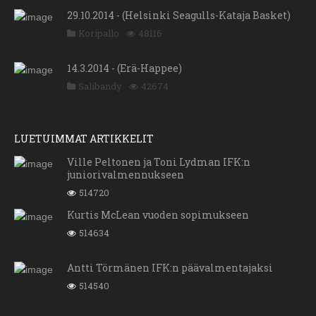
29.10.2014 - (Helsinki Seagulls-Kataja Basket)
Koripallo
48116
14.3.2014 - (Erä-Happee)
Salibandy
42674
LUETUIMMAT ARTIKKELIT
Ville Peltonen ja Toni Lydman IFK:n
juniorivalmennukseen
514720
Kurtis McLean vuoden sopimukseen
514634
Antti Törmänen IFK:n päävalmentajaksi
514540