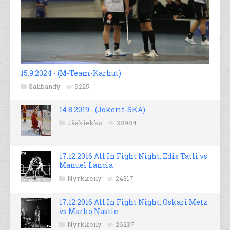
15.9.2024 - (M-Team-Karhut)
Salibandy
9225
14.8.2019 - (Jokerit-SKA)
Jääkiekko
28984
17.12.2016 All In Fight Night; Edis Tatli vs
Manuel Lancia
Nyrkkeily
24317
17.12.2016 All In Fight Night; Oskari Metz
vs Marko Nastic
Nyrkkeily
26237