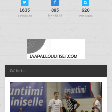
1635
895
620
seuraajaa
tykkääjää
seuraajaa
Galleriat