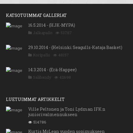
KATSOTUIMMAT GALLERIAT
16.5.2014 - (HJK-MYPA)
Jalkapallo
53787
29.10.2014 - (Helsinki Seagulls-Kataja Basket)
Koripallo
48157
14.3.2014 - (Erä-Happee)
Salibandy
42698
LUETUIMMAT ARTIKKELIT
Ville Peltonen ja Toni Lydman IFK:n
juniorivalmennukseen
514786
Kurtis McLean vuoden sopimukseen