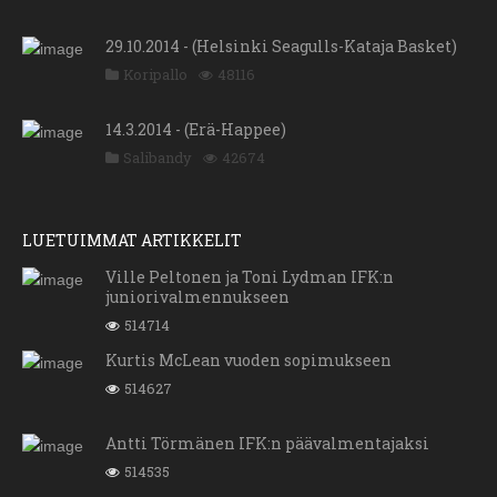
29.10.2014 - (Helsinki Seagulls-Kataja Basket)
Koripallo
48116
14.3.2014 - (Erä-Happee)
Salibandy
42674
LUETUIMMAT ARTIKKELIT
Ville Peltonen ja Toni Lydman IFK:n
juniorivalmennukseen
514714
Kurtis McLean vuoden sopimukseen
514627
Antti Törmänen IFK:n päävalmentajaksi
514535