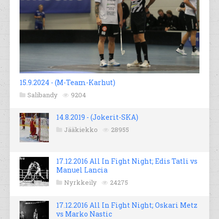
15.9.2024 - (M-Team-Karhut)
Salibandy
9204
14.8.2019 - (Jokerit-SKA)
Jääkiekko
28955
17.12.2016 All In Fight Night; Edis Tatli vs
Manuel Lancia
Nyrkkeily
24275
17.12.2016 All In Fight Night; Oskari Metz
vs Marko Nastic