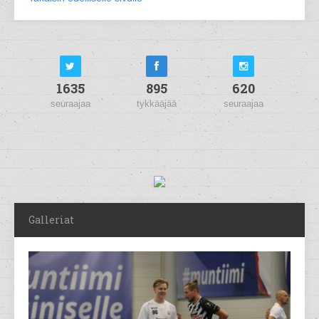
1635
895
620
seuraajaa
tykkääjää
seuraajaa
Galleriat