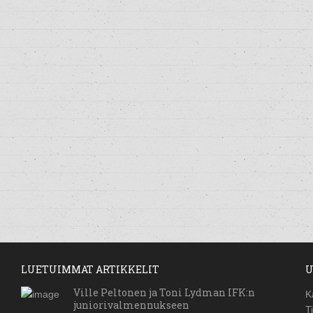
LUETUIMMAT ARTIKKELIT
U
Ville Peltonen ja Toni Lydman IFK:n
K
juniorivalmennukseen
T