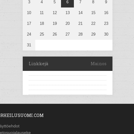
3
4
5
6
7
8
9
10
11
12
13
14
15
16
17
18
19
20
21
22
23
24
25
26
27
28
29
30
31
Linkkejä
Mainos
RHEILUSUOMI.COM
äyttöehdot
ietosuojalauseke