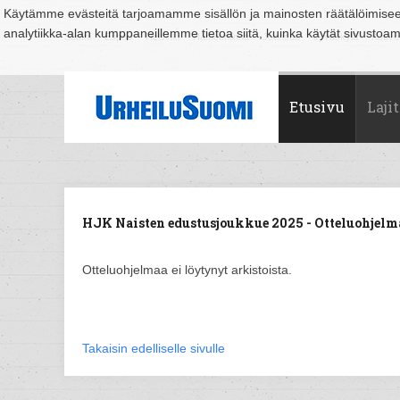
Käytämme evästeitä tarjoamamme sisällön ja mainosten räätälöimise
analytiikka-alan kumppaneillemme tietoa siitä, kuinka käytät sivusto
Suomi
Espoo
Helsinki
Hämeenlinna
Joensuu
Jyväskylä
Kouvo
Etusivu
Lajit
HJK Naisten edustusjoukkue 2025 - Otteluohjelm
Otteluohjelmaa ei löytynyt arkistoista.
Takaisin edelliselle sivulle