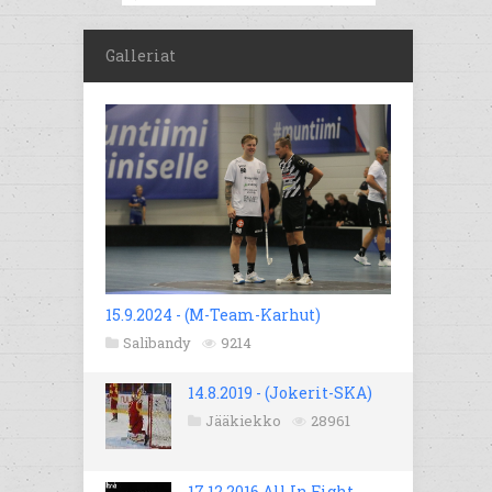
Galleriat
15.9.2024 - (M-Team-Karhut)
Salibandy
9214
14.8.2019 - (Jokerit-SKA)
Jääkiekko
28961
17.12.2016 All In Fight