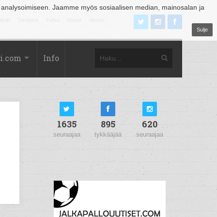
 analysoimiseen. Jaamme myös sosiaalisen median, mainosalan ja
äjoki
Tampere
Turku
Vaasa
Vantaa
Sulje
i.com
Info
1635
895
620
seuraajaa
tykkääjää
seuraajaa