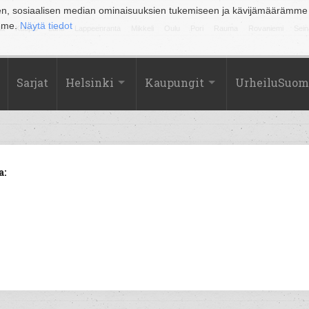
en, sosiaalisen median ominaisuuksien tukemiseen ja kävijämäärämme
amme.
Näytä tiedot
la
Kuopio
Lahti
Lappeenranta
Mikkeli
Oulu
Pori
Rauma
Rovaniemi
Sein
Sarjat
Helsinki
Kaupungit
UrheiluSuom
a: