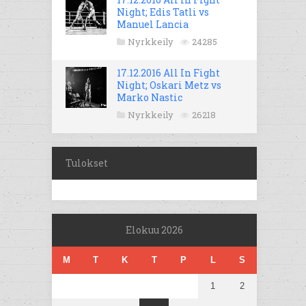
Night; Edis Tatli vs
Manuel Lancia
Nyrkkeily
24285
17.12.2016 All In Fight
Night; Oskari Metz vs
Marko Nastic
Nyrkkeily
26218
Tulokset
Elokuu 2026
M
T
K
T
P
L
S
1
2