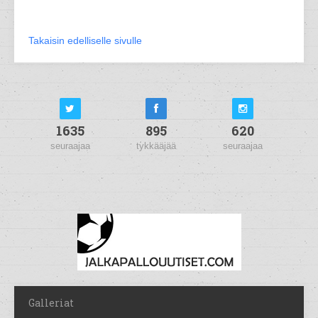
Takaisin edelliselle sivulle
1635
895
620
seuraajaa
tykkääjää
seuraajaa
Galleriat