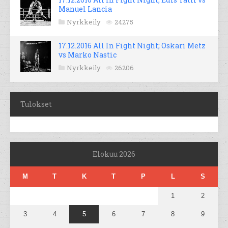
Manuel Lancia
Nyrkkeily
24275
17.12.2016 All In Fight Night; Oskari Metz
vs Marko Nastic
Nyrkkeily
26206
Tulokset
Elokuu 2026
M
T
K
T
P
L
S
1
2
3
4
5
6
7
8
9