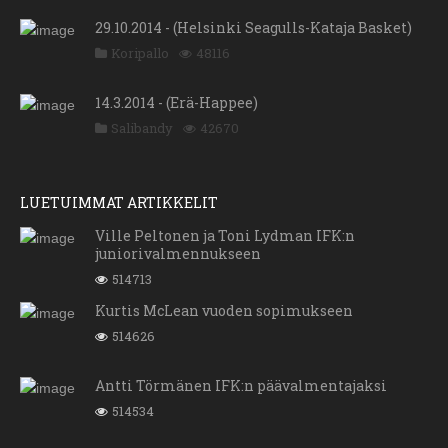
29.10.2014 - (Helsinki Seagulls-Kataja Basket)
Koripallo
48116
14.3.2014 - (Erä-Happee)
Salibandy
42670
LUETUIMMAT ARTIKKELIT
Ville Peltonen ja Toni Lydman IFK:n
juniorivalmennukseen
514713
Kurtis McLean vuoden sopimukseen
514626
Antti Törmänen IFK:n päävalmentajaksi
514534