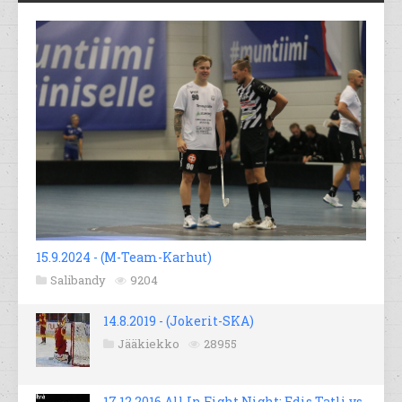
15.9.2024 - (M-Team-Karhut)
Salibandy
9204
14.8.2019 - (Jokerit-SKA)
Jääkiekko
28955
17.12.2016 All In Fight Night; Edis Tatli vs