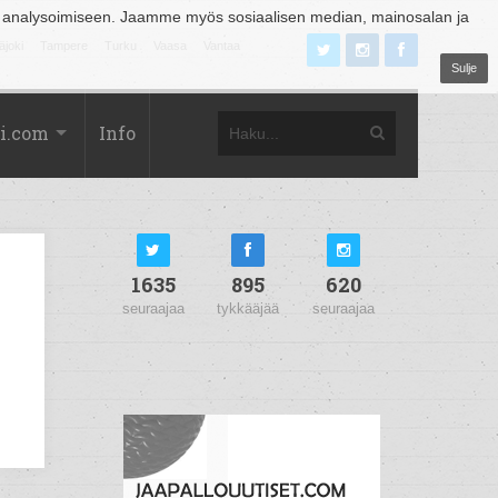
 analysoimiseen. Jaamme myös sosiaalisen median, mainosalan ja
äjoki
Tampere
Turku
Vaasa
Vantaa
Sulje
i.com
Info
1635
895
620
seuraajaa
tykkääjää
seuraajaa