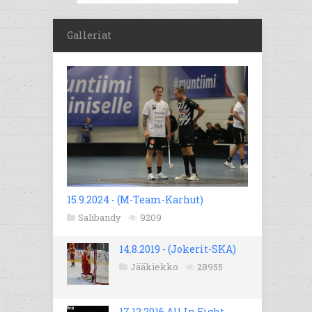
Galleriat
15.9.2024 - (M-Team-Karhut)
Salibandy
9209
14.8.2019 - (Jokerit-SKA)
Jääkiekko
28955
17.12.2016 All In Fight