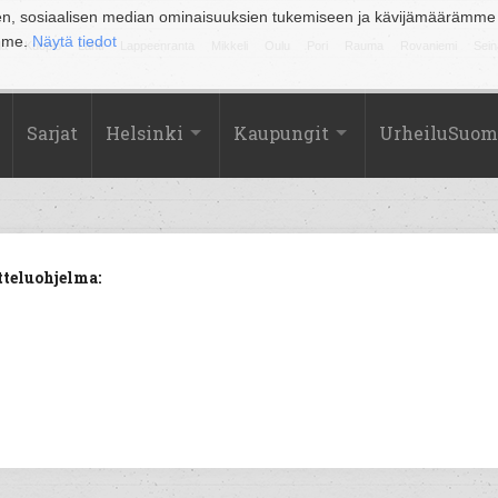
en, sosiaalisen median ominaisuuksien tukemiseen ja kävijämäärämme
amme.
Näytä tiedot
la
Kuopio
Lahti
Lappeenranta
Mikkeli
Oulu
Pori
Rauma
Rovaniemi
Sein
Sarjat
Helsinki
Kaupungit
UrheiluSuom
tteluohjelma: