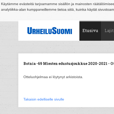
Käytämme evästeitä tarjoamamme sisällön ja mainosten räätälöimise
analytiikka-alan kumppaneillemme tietoa siitä, kuinka käytät sivusto
Suomi
Espoo
Helsinki
Hämeenlinna
Joensuu
Jyväskylä
Kouvo
Etusivu
Lajit
Botnia -69 Miesten edustusjoukkue 2020-2021 - O
Otteluohjelmaa ei löytynyt arkistoista.
Takaisin edelliselle sivulle