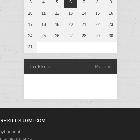
3
4
5
6
7
8
9
10
11
12
13
14
15
16
17
18
19
20
21
22
23
24
25
26
27
28
29
30
31
Linkkejä
Mainos
RHEILUSUOMI.COM
äyttöehdot
ietosuojalauseke