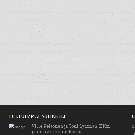
LUETUIMMAT ARTIKKELIT
U
Ville Peltonen ja Toni Lydman IFK:n
K
juniorivalmennukseen
T