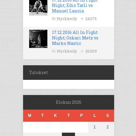
Night; Edis Tatli vs
Manuel Lancia
Nyrkkeily
24275
17.12.2016 All In Fight
Night; Oskari Metz vs
Marko Nastic
Nyrkkeily
26209
Tulokset
Elokuu 2026
M
T
K
T
P
L
S
1
2