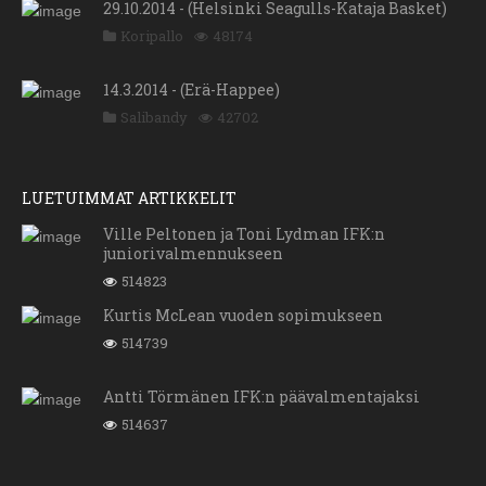
29.10.2014 - (Helsinki Seagulls-Kataja Basket)
Koripallo
48174
14.3.2014 - (Erä-Happee)
Salibandy
42702
LUETUIMMAT ARTIKKELIT
Ville Peltonen ja Toni Lydman IFK:n
juniorivalmennukseen
514823
Kurtis McLean vuoden sopimukseen
514739
Antti Törmänen IFK:n päävalmentajaksi
514637