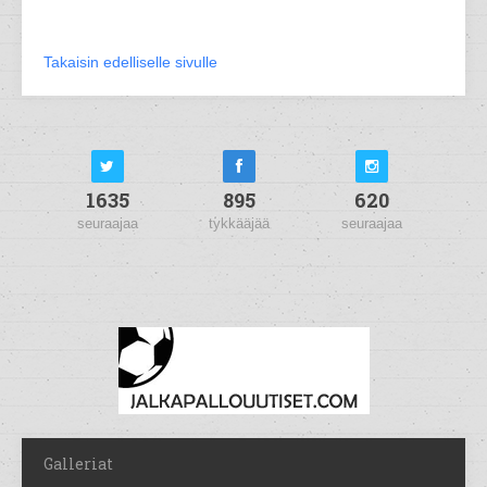
Takaisin edelliselle sivulle
1635
895
620
seuraajaa
tykkääjää
seuraajaa
Galleriat