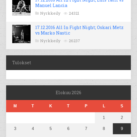
Manuel Lancia
Nyrkkeily
24321
17.12.2016 All In Fight Night; Oskari Metz
vs Marko Nastic
Nyrkkeily
26237
Tulokset
Elokuu 2026
M
T
K
T
P
L
S
1
2
3
4
5
6
7
8
9