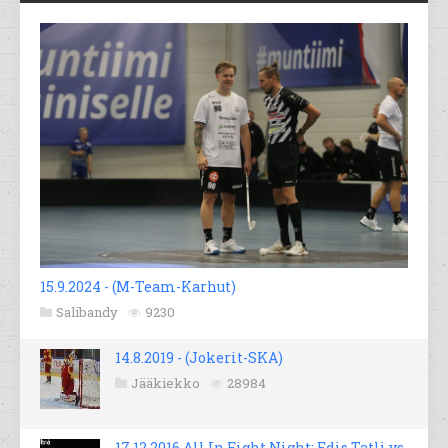
15.9.2024 - (M-Team-Karhut)
Salibandy
9230
14.8.2019 - (Jokerit-SKA)
Jääkiekko
28984
17.12.2016 All In Fight Night; Edis Tatli vs