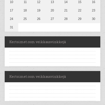
10
11
12
13
14
15
16
17
18
19
20
21
22
23
24
25
26
27
28
29
30
31
Kertoimet.com veikkausvinkkejä
Kertoimet.com veikkausvinkkejä