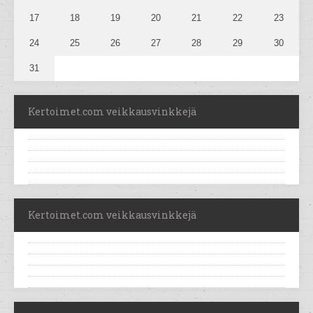
17
18
19
20
21
22
23
24
25
26
27
28
29
30
31
Kertoimet.com veikkausvinkkejä
Kertoimet.com veikkausvinkkejä