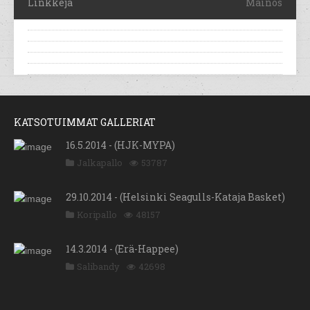
Linkkejä
Mainos
KATSOTUIMMAT GALLERIAT
16.5.2014 - (HJK-MYPA)
Jalkapallo
53787
29.10.2014 - (Helsinki Seagulls-Kataja Basket)
Koripallo
48157
14.3.2014 - (Erä-Happee)
Salibandy
42698