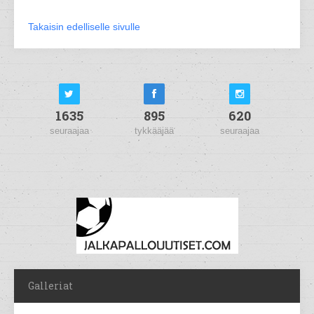
Takaisin edelliselle sivulle
1635
895
620
seuraajaa
tykkääjää
seuraajaa
Galleriat