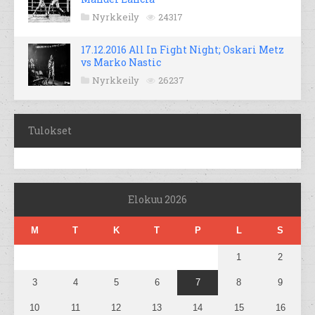
Nyrkkeily
24317
17.12.2016 All In Fight Night; Oskari Metz
vs Marko Nastic
Nyrkkeily
26237
Tulokset
Elokuu 2026
M
T
K
T
P
L
S
1
2
3
4
5
6
7
8
9
10
11
12
13
14
15
16