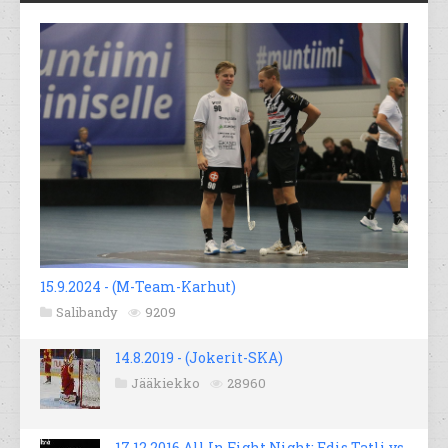
15.9.2024 - (M-Team-Karhut)
Salibandy
9209
14.8.2019 - (Jokerit-SKA)
Jääkiekko
28960
17.12.2016 All In Fight Night; Edis Tatli vs