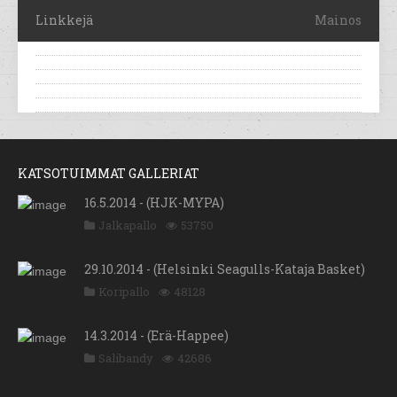
Linkkejä
Mainos
KATSOTUIMMAT GALLERIAT
16.5.2014 - (HJK-MYPA)
Jalkapallo
53750
29.10.2014 - (Helsinki Seagulls-Kataja Basket)
Koripallo
48128
14.3.2014 - (Erä-Happee)
Salibandy
42686