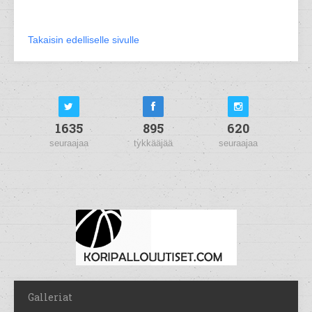
Takaisin edelliselle sivulle
1635
895
620
seuraajaa
tykkääjää
seuraajaa
Galleriat