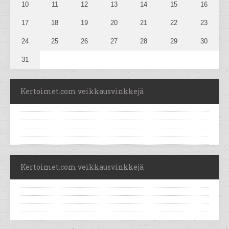
10
11
12
13
14
15
16
17
18
19
20
21
22
23
24
25
26
27
28
29
30
31
Kertoimet.com veikkausvinkkejä
Kertoimet.com veikkausvinkkejä