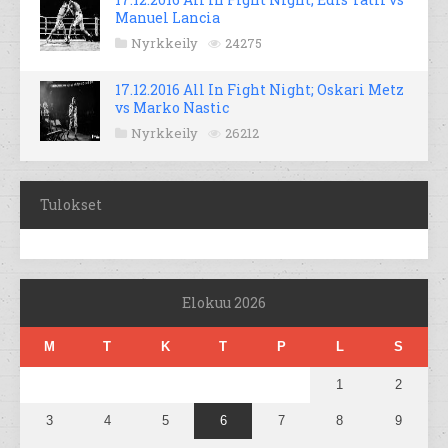
Manuel Lancia
Nyrkkeily
24275
17.12.2016 All In Fight Night; Oskari Metz
vs Marko Nastic
Nyrkkeily
26212
Tulokset
Elokuu 2026
M
T
K
T
P
L
S
1
2
3
4
5
6
7
8
9