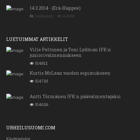
14.3.2014 - (Erä-Happee)
Salibandy
42698
LUETUIMMAT ARTIKKELIT
Ville Peltonen ja Toni Lydman IFK:n
juniorivalmennukseen
514812
Kurtis McLean vuoden sopimukseen
514725
Antti Törmänen IFK:n päävalmentajaksi
514626
URHEILUSUOMI.COM
Käyttöehdot