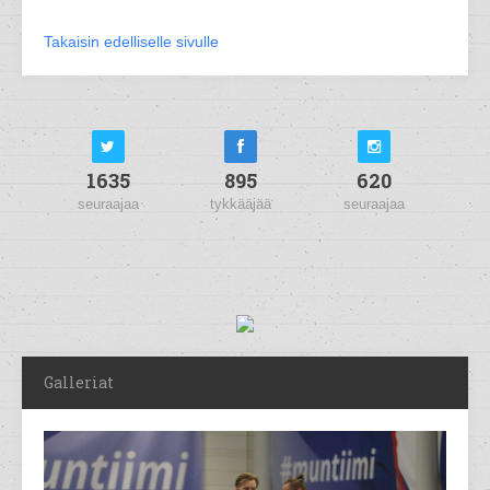
Takaisin edelliselle sivulle
1635
895
620
seuraajaa
tykkääjää
seuraajaa
Galleriat