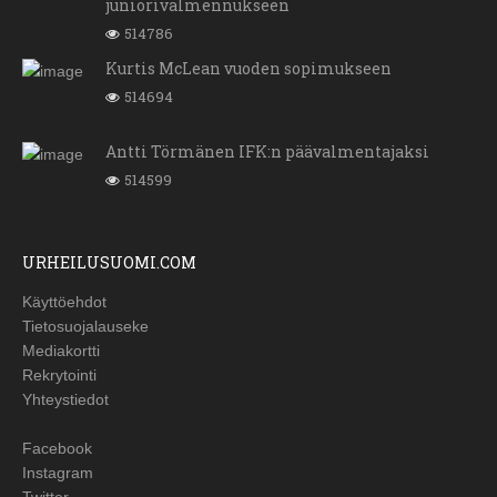
juniorivalmennukseen
514786
Kurtis McLean vuoden sopimukseen
514694
Antti Törmänen IFK:n päävalmentajaksi
514599
URHEILUSUOMI.COM
Käyttöehdot
Tietosuojalauseke
Mediakortti
Rekrytointi
Yhteystiedot
Facebook
Instagram