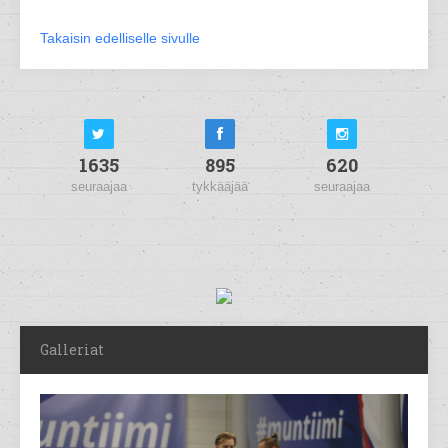
Takaisin edelliselle sivulle
1635
895
620
seuraajaa
tykkääjää
seuraajaa
Galleriat