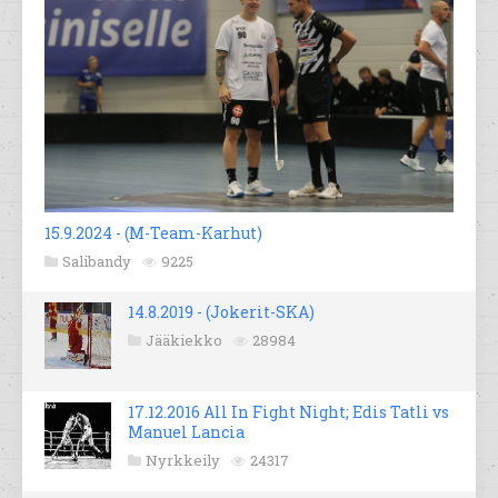
15.9.2024 - (M-Team-Karhut)
Salibandy
9225
14.8.2019 - (Jokerit-SKA)
Jääkiekko
28984
17.12.2016 All In Fight Night; Edis Tatli vs
Manuel Lancia
Nyrkkeily
24317