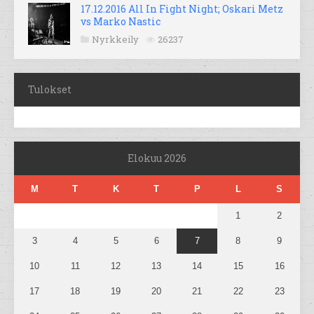
17.12.2016 All In Fight Night; Oskari Metz
vs Marko Nastic
Nyrkkeily
26237
Tulokset
Elokuu 2026
M
T
K
T
P
L
S
1
2
3
4
5
6
7
8
9
10
11
12
13
14
15
16
17
18
19
20
21
22
23