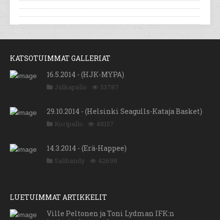
KATSOTUIMMAT GALLERIAT
16.5.2014 - (HJK-MYPA)
Jalkapallo
53787
29.10.2014 - (Helsinki Seagulls-Kataja Basket)
Koripallo
48157
14.3.2014 - (Erä-Happee)
Salibandy
42698
LUETUIMMAT ARTIKKELIT
Ville Peltonen ja Toni Lydman IFK:n