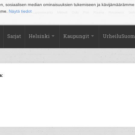
en, sosiaalisen median ominaisuuksien tukemiseen ja kävijämäärämme
amme.
Näytä tiedot
la
Kuopio
Lahti
Lappeenranta
Mikkeli
Oulu
Pori
Rauma
Rovaniemi
Sein
Sarjat
Helsinki
Kaupungit
UrheiluSuom
a: