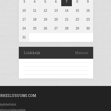
3
4
5
6
7
8
9
10
11
12
13
14
15
16
17
18
19
20
21
22
23
24
25
26
27
28
29
30
31
Linkkejä
Mainos
RHEILUSUOMI.COM
äyttöehdot
ietosuojalauseke