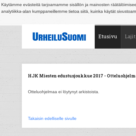
Käytämme evästeitä tarjoamamme sisällön ja mainosten räätälöimise
analytiikka-alan kumppaneillemme tietoa siitä, kuinka käytät sivusto
Suomi
Espoo
Helsinki
Hämeenlinna
Joensuu
Jyväskylä
Kouvo
Etusivu
Lajit
HJK Miesten edustusjoukkue 2017 - Otteluohjelm
Otteluohjelmaa ei löytynyt arkistoista.
Takaisin edelliselle sivulle