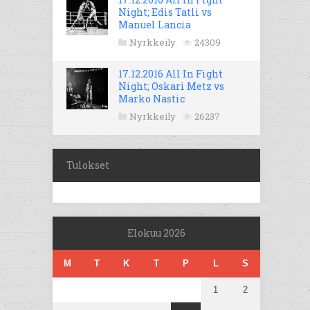
Night; Edis Tatli vs
Manuel Lancia
Nyrkkeily
24309
17.12.2016 All In Fight
Night; Oskari Metz vs
Marko Nastic
Nyrkkeily
26237
Tulokset
Elokuu 2026
M
T
K
T
P
L
S
1
2