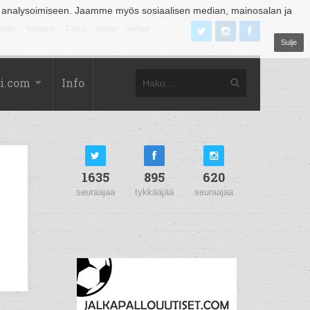
 analysoimiseen. Jaamme myös sosiaalisen median, mainosalan ja
äjoki
Tampere
Turku
Vaasa
Vantaa
Sulje
i.com
Info
1635
895
620
seuraajaa
tykkääjää
seuraajaa