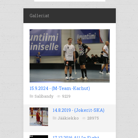
Galleriat
15.9.2024 - (M-Team-Karhut)
Salibandy
9219
14.8.2019 - (Jokerit-SKA)
Jääkiekko
28975
17.12.2016 All In Fight