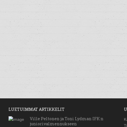
LUETUIMMAT ARTIKKELIT
U
Ville Peltonen ja Toni Lydman IFK:n
K
juniorivalmennukseen
T