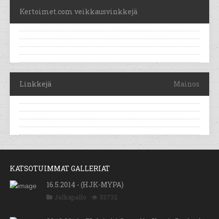
Kertoimet.com veikkausvinkkejä
Linkkejä
Mainos
KATSOTUIMMAT GALLERIAT
16.5.2014 - (HJK-MYPA)
Jalkapallo
53732