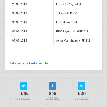
24.08.2013
HIFK-EV Zug 3-4 vl
30.08.2013
Jokerit-HIFK 2-0
31.08.2013
HIFK-Jokerit 0-4
05.09.2013
ERC Ingolstadt-HIFK 5-2
07.09.2013
Adler Mannheim-HIFK 3-2
Takaisin edelliselle sivulle
1635
895
620
seuraajaa
tykkääjää
seuraajaa