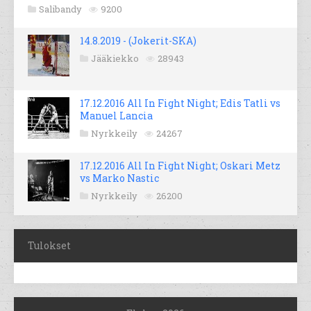
Salibandy
9200
14.8.2019 - (Jokerit-SKA)
Jääkiekko
28943
17.12.2016 All In Fight Night; Edis Tatli vs
Manuel Lancia
Nyrkkeily
24267
17.12.2016 All In Fight Night; Oskari Metz
vs Marko Nastic
Nyrkkeily
26200
Tulokset