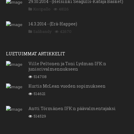
29.10.2014 - (Helsinki Seagulls-Kataja Basket)
Koripallo
48116
14.3.2014 - (Erä-Happee)
Salibandy
42670
LUETUIMMAT ARTIKKELIT
Ville Peltonen ja Toni Lydman IFK:n
juniorivalmennukseen
514708
Kurtis McLean vuoden sopimukseen
514621
Antti Törmänen IFK:n päävalmentajaksi
514529