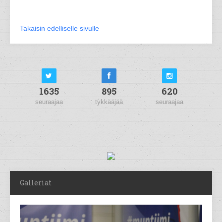
Takaisin edelliselle sivulle
1635
895
620
seuraajaa
tykkääjää
seuraajaa
Galleriat