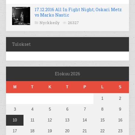
17.12.2016 All In Fight Night; Oskari Metz
vs Marko Nastic
Nyrkkeily
26327
Tulokset
Elokuu 2026
M
T
K
T
P
L
S
1
2
3
4
5
6
7
8
9
10
11
12
13
14
15
16
17
18
19
20
21
22
23