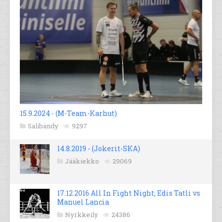
15.9.2024 - (M-Team-Karhut)
Salibandy
9297
14.8.2019 - (Jokerit-SKA)
Jääkiekko
29069
17.12.2016 All In Fight Night; Edis Tatli vs
Manuel Lancia
Nyrkkeily
24386