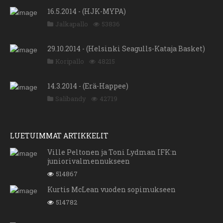
16.5.2014 - (HJK-MYPA)
Jalkapallo
53836
29.10.2014 - (Helsinki Seagulls-Kataja Basket)
Koripallo
48215
14.3.2014 - (Erä-Happee)
Salibandy
42719
LUETUIMMAT ARTIKKELIT
Ville Peltonen ja Toni Lydman IFK:n
juniorivalmennukseen
514867
Kurtis McLean vuoden sopimukseen
514782