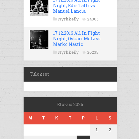
Night; Edis Tatli vs
Manuel Lancia
Nyrkkeily
24305
17.12.2016 All In Fight
Night; Oskari Metz vs
Marko Nastic
Nyrkkeily
26235
Tulokset
Elokuu 2026
M
T
K
T
P
L
S
1
2