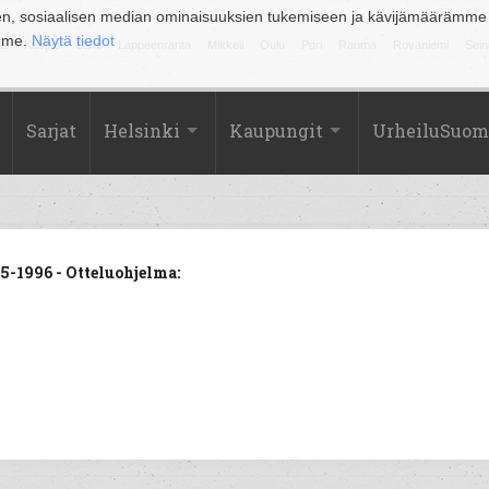
en, sosiaalisen median ominaisuuksien tukemiseen ja kävijämäärämme
amme.
Näytä tiedot
la
Kuopio
Lahti
Lappeenranta
Mikkeli
Oulu
Pori
Rauma
Rovaniemi
Sein
Sarjat
Helsinki
Kaupungit
UrheiluSuom
-1996 - Otteluohjelma: