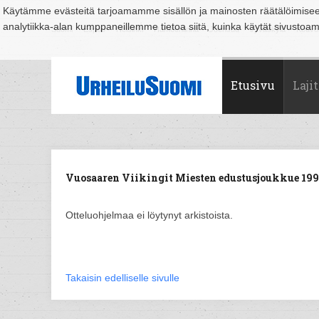
Käytämme evästeitä tarjoamamme sisällön ja mainosten räätälöimise
analytiikka-alan kumppaneillemme tietoa siitä, kuinka käytät sivusto
Suomi
Espoo
Helsinki
Hämeenlinna
Joensuu
Jyväskylä
Kouvo
Etusivu
Lajit
Vuosaaren Viikingit Miesten edustusjoukkue 1995
Otteluohjelmaa ei löytynyt arkistoista.
Takaisin edelliselle sivulle