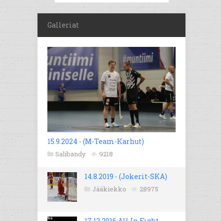
Galleriat
15.9.2024 - (M-Team-Karhut)
Salibandy
9218
14.8.2019 - (Jokerit-SKA)
Jääkiekko
28975
17.12.2016 All In Fight