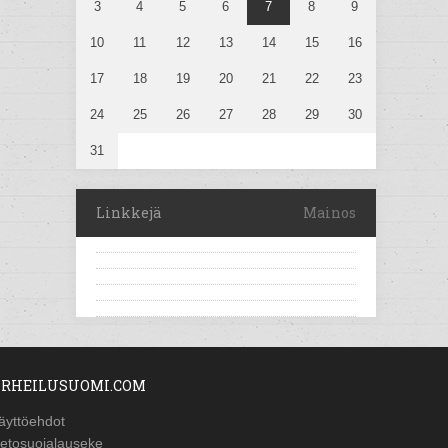
3
4
5
6
7
8
9
10
11
12
13
14
15
16
17
18
19
20
21
22
23
24
25
26
27
28
29
30
31
Linkkejä
Mainos
RHEILUSUOMI.COM
äyttöehdot
ietosuojalauseke