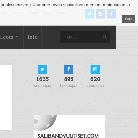
 analysoimiseen. Jaamme myös sosiaalisen median, mainosalan ja
äjoki
Tampere
Turku
Vaasa
Vantaa
Sulje
i.com
Info
1635
895
620
seuraajaa
tykkääjää
seuraajaa