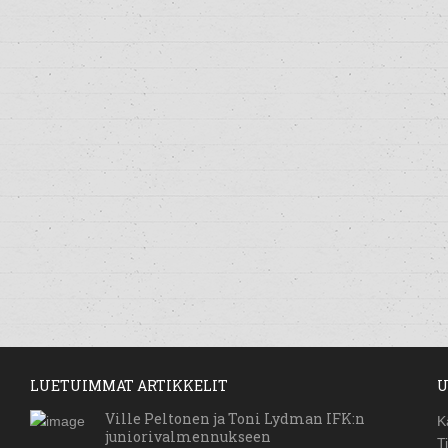
LUETUIMMAT ARTIKKELIT
U
Ville Peltonen ja Toni Lydman IFK:n
K
juniorivalmennukseen
T