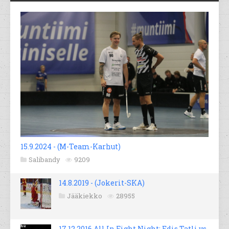
15.9.2024 - (M-Team-Karhut)
Salibandy
9209
14.8.2019 - (Jokerit-SKA)
Jääkiekko
28955
17.12.2016 All In Fight Night; Edis Tatli vs