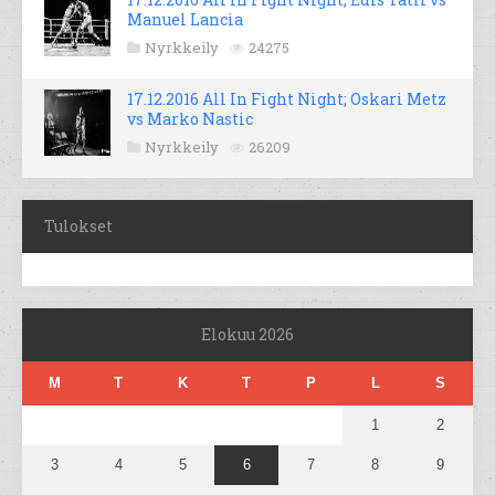
Manuel Lancia
Nyrkkeily
24275
17.12.2016 All In Fight Night; Oskari Metz
vs Marko Nastic
Nyrkkeily
26209
Tulokset
Elokuu 2026
M
T
K
T
P
L
S
1
2
3
4
5
6
7
8
9