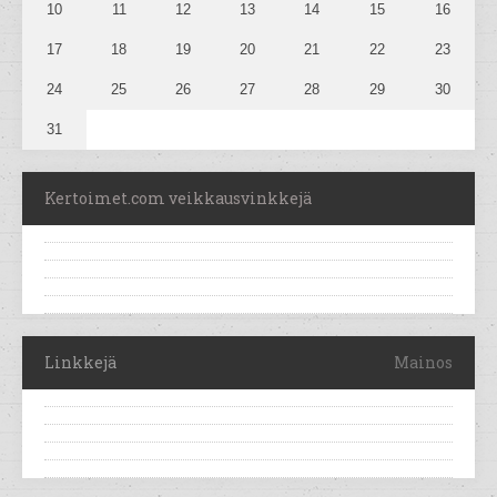
10
11
12
13
14
15
16
17
18
19
20
21
22
23
24
25
26
27
28
29
30
31
Kertoimet.com veikkausvinkkejä
Linkkejä
Mainos