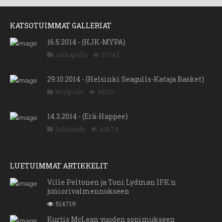
KATSOTUIMMAT GALLERIAT
16.5.2014 - (HJK-MYPA)
Jalkapallo
53742
29.10.2014 - (Helsinki Seagulls-Kataja Basket)
Koripallo
48116
14.3.2014 - (Erä-Happee)
Salibandy
42674
LUETUIMMAT ARTIKKELIT
Ville Peltonen ja Toni Lydman IFK:n
juniorivalmennukseen
514719
Kurtis McLean vuoden sopimukseen