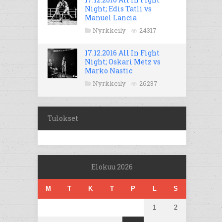
Night; Edis Tatli vs
Manuel Lancia
Nyrkkeily
24317
17.12.2016 All In Fight
Night; Oskari Metz vs
Marko Nastic
Nyrkkeily
26237
Tulokset
Elokuu 2026
M
T
K
T
P
L
S
1
2