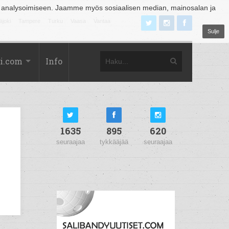
 analysoimiseen. Jaamme myös sosiaalisen median, mainosalan ja
äjoki
Tampere
Turku
Vaasa
Vantaa
Sulje
i.com
Info
1635
895
620
seuraajaa
tykkääjää
seuraajaa