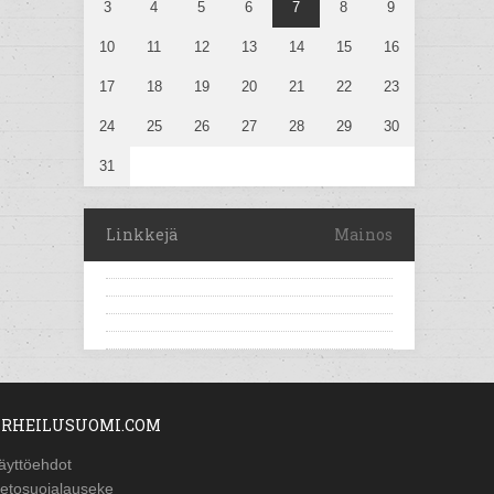
3
4
5
6
7
8
9
10
11
12
13
14
15
16
17
18
19
20
21
22
23
24
25
26
27
28
29
30
31
Linkkejä
Mainos
RHEILUSUOMI.COM
äyttöehdot
ietosuojalauseke