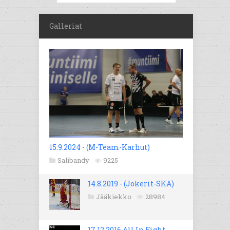
Galleriat
15.9.2024 - (M-Team-Karhut)
Salibandy
9225
14.8.2019 - (Jokerit-SKA)
Jääkiekko
28984
17.12.2016 All In Fight