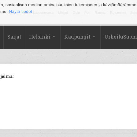
en, sosiaalisen median ominaisuuksien tukemiseen ja kävijämäärämme
amme.
Näytä tiedot
la
Kuopio
Lahti
Lappeenranta
Mikkeli
Oulu
Pori
Rauma
Rovaniemi
Sein
Sarjat
Helsinki
Kaupungit
UrheiluSuom
jelma: