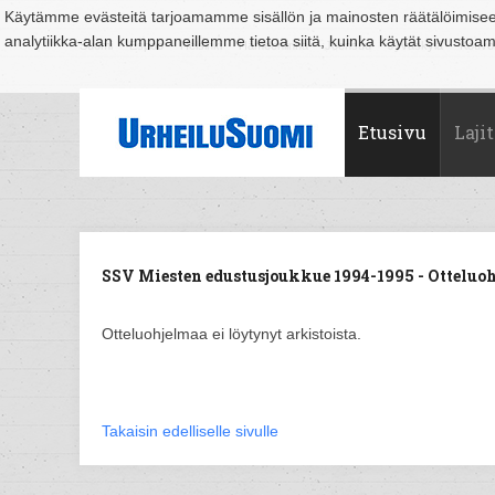
Käytämme evästeitä tarjoamamme sisällön ja mainosten räätälöimise
analytiikka-alan kumppaneillemme tietoa siitä, kuinka käytät sivusto
Suomi
Espoo
Helsinki
Hämeenlinna
Joensuu
Jyväskylä
Kouvo
Etusivu
Lajit
SSV Miesten edustusjoukkue 1994-1995 - Otteluoh
Otteluohjelmaa ei löytynyt arkistoista.
Takaisin edelliselle sivulle