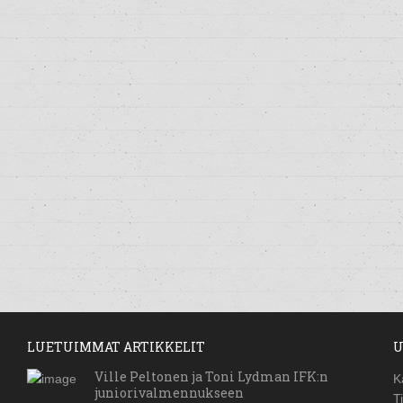
LUETUIMMAT ARTIKKELIT
U
Ville Peltonen ja Toni Lydman IFK:n
K
juniorivalmennukseen
T