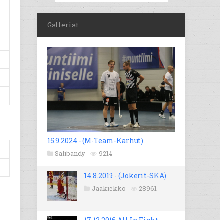
Galleriat
15.9.2024 - (M-Team-Karhut)
Salibandy
9214
14.8.2019 - (Jokerit-SKA)
Jääkiekko
28961
17.12.2016 All In Fight