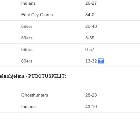
Indians
26-27
East City Giants
84-0
69ers
20-48
69ers
3-35
69ers
0-57
69ers
13-32
tteluohjelma - PUDOTUSPELIT:
Ghosthunters
28-23
Indians
43-10