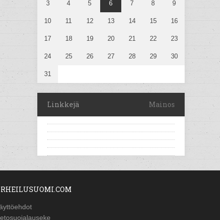
3
4
5
6
7
8
9
10
11
12
13
14
15
16
17
18
19
20
21
22
23
24
25
26
27
28
29
30
31
Linkkejä
Mainos
RHEILUSUOMI.COM
äyttöehdot
ietosuojalauseke