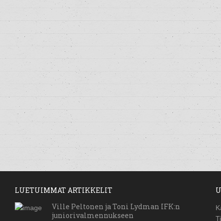
LUETUIMMAT ARTIKKELIT
U
Ville Peltonen ja Toni Lydman IFK:n
K
juniorivalmennukseen
T