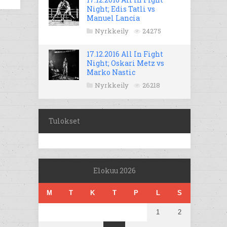
Night; Edis Tatli vs
Manuel Lancia
Nyrkkeily
24275
17.12.2016 All In Fight
Night; Oskari Metz vs
Marko Nastic
Nyrkkeily
26218
Tulokset
Elokuu 2026
M
T
K
T
P
L
S
1
2