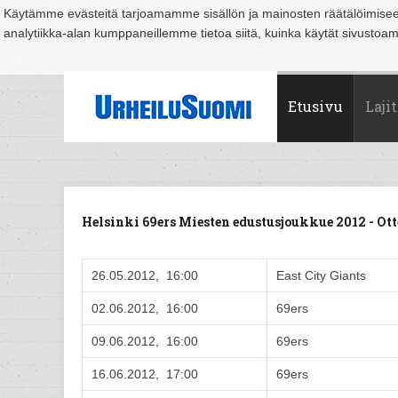
Käytämme evästeitä tarjoamamme sisällön ja mainosten räätälöimise
analytiikka-alan kumppaneillemme tietoa siitä, kuinka käytät sivusto
Suomi
Espoo
Helsinki
Hämeenlinna
Joensuu
Jyväskylä
Kouvo
Etusivu
Lajit
Helsinki 69ers Miesten edustusjoukkue 2012 - O
26.05.2012, 16:00
East City Giants
02.06.2012, 16:00
69ers
09.06.2012, 16:00
69ers
16.06.2012, 17:00
69ers