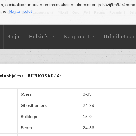
en, sosiaalisen median ominaisuuksien tukemiseen ja kävijämäärämme
amme.
Näytä tiedot
la
Kuopio
Lahti
Lappeenranta
Mikkeli
Oulu
Pori
Rauma
Rovaniemi
Sein
Sarjat
Helsinki
Kaupungit
UrheiluSuom
tteluohjelma - RUNKOSARJA:
69ers
0-99
Ghosthunters
24-29
Bulldogs
15-0
Bears
24-36