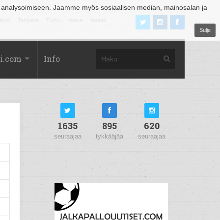
 analysoimiseen. Jaamme myös sosiaalisen median, mainosalan ja
äjoki
Tampere
Turku
Vaasa
Vantaa
Sulje
i.com
Info
1635
895
620
seuraajaa
tykkääjää
seuraajaa