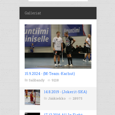
Galleriat
15.9.2024 - (M-Team-Karhut)
Salibandy
9218
14.8.2019 - (Jokerit-SKA)
Jääkiekko
28975
17.12.2016 All In Fight