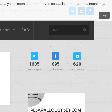
 analysoimiseen. Jaamme myös sosiaalisen median, mainosalan ja
äjoki
Tampere
Turku
Vaasa
Vantaa
Sulje
i.com
Info
1635
895
620
seuraajaa
tykkääjää
seuraajaa