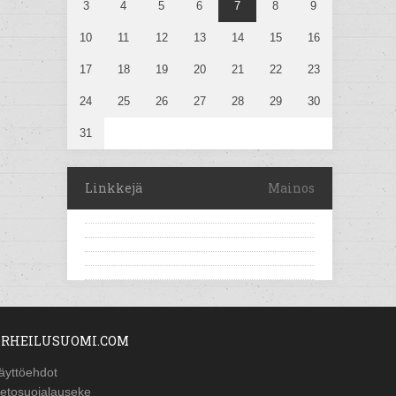
3
4
5
6
7
8
9
10
11
12
13
14
15
16
17
18
19
20
21
22
23
24
25
26
27
28
29
30
31
Linkkejä
Mainos
RHEILUSUOMI.COM
äyttöehdot
ietosuojalauseke