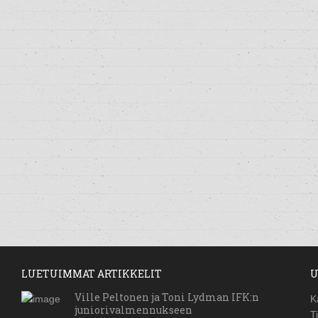
LUETUIMMAT ARTIKKELIT
U
Ville Peltonen ja Toni Lydman IFK:n
K
juniorivalmennukseen
T