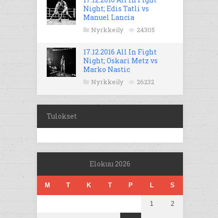
Night; Edis Tatli vs
Manuel Lancia
Nyrkkeily
24305
17.12.2016 All In Fight
Night; Oskari Metz vs
Marko Nastic
Nyrkkeily
26232
Tulokset
Elokuu 2026
M
T
K
T
P
L
S
1
2