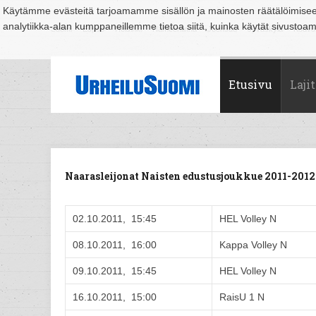
Käytämme evästeitä tarjoamamme sisällön ja mainosten räätälöimise
analytiikka-alan kumppaneillemme tietoa siitä, kuinka käytät sivusto
Suomi
Espoo
Helsinki
Hämeenlinna
Joensuu
Jyväskylä
Kouvo
Etusivu
Lajit
Naarasleijonat Naisten edustusjoukkue 2011-201
02.10.2011, 15:45
HEL Volley N
08.10.2011, 16:00
Kappa Volley N
09.10.2011, 15:45
HEL Volley N
16.10.2011, 15:00
RaisU 1 N