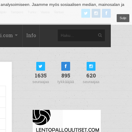
 analysoimiseen. Jaamme myös sosiaalisen median, mainosalan ja
äjoki
Tampere
Turku
Vaasa
Vantaa
Sulje
i.com
Info
1635
895
620
seuraajaa
tykkääjää
seuraajaa