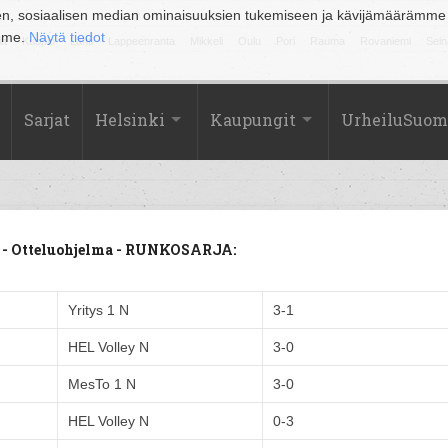
en, sosiaalisen median ominaisuuksien tukemiseen ja kävijämäärämme
amme.
Näytä tiedot
la
Kuopio
Lahti
Lappeenranta
Mikkeli
Oulu
Pori
Rauma
Rovaniemi
Sein
Sarjat
Helsinki
Kaupungit
UrheiluSuom
2 - Otteluohjelma - RUNKOSARJA:
Yritys 1 N
3-1
HEL Volley N
3-0
MesTo 1 N
3-0
HEL Volley N
0-3