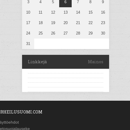
3
4
5
6
7
8
9
10
11
12
13
14
15
16
17
18
19
20
21
22
23
24
25
26
27
28
29
30
31
Linkkejä
Mainos
RHEILUSUOMI.COM
äyttöehdot
ietosuojalauseke