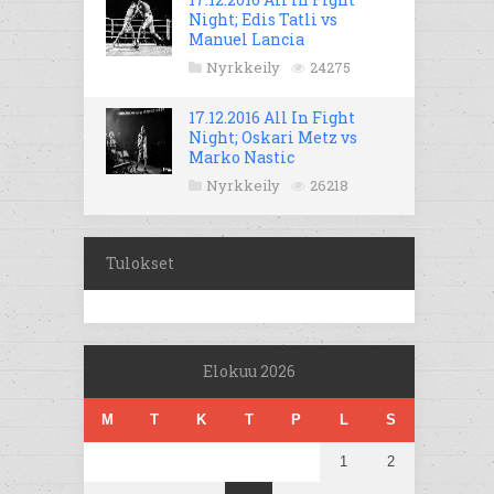
Night; Edis Tatli vs
Manuel Lancia
Nyrkkeily
24275
17.12.2016 All In Fight
Night; Oskari Metz vs
Marko Nastic
Nyrkkeily
26218
Tulokset
Elokuu 2026
M
T
K
T
P
L
S
1
2