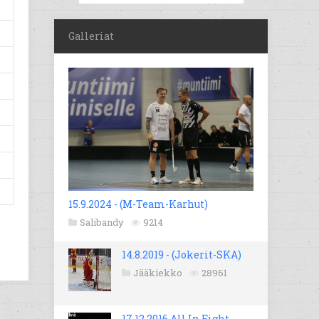
Galleriat
15.9.2024 - (M-Team-Karhut)
Salibandy
9214
14.8.2019 - (Jokerit-SKA)
Jääkiekko
28961
17.12.2016 All In Fight