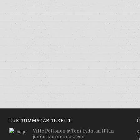
LUETUIMMAT ARTIKKELIT
U
Ville Peltonen ja Toni Lydman IFK:n
K
juniorivalmennukseen
T