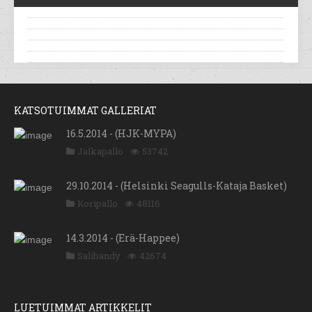
KATSOTUIMMAT GALLERIAT
16.5.2014 - (HJK-MYPA)
Jalkapallo
53742
29.10.2014 - (Helsinki Seagulls-Kataja Basket)
Koripallo
48116
14.3.2014 - (Erä-Happee)
Salibandy
42674
LUETUIMMAT ARTIKKELIT