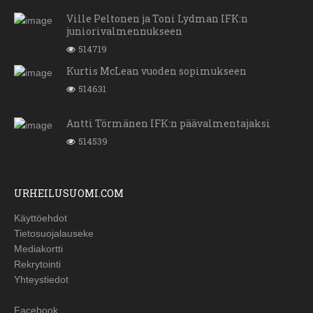
Ville Peltonen ja Toni Lydman IFK:n
juniorivalmennukseen
514719
Kurtis McLean vuoden sopimukseen
514631
Antti Törmänen IFK:n päävalmentajaksi
514539
URHEILUSUOMI.COM
Käyttöehdot
Tietosuojalauseke
Mediakortti
Rekrytointi
Yhteystiedot
Facebook