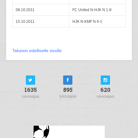
08.10.2011
FC United N-HJK N 1-8
15.10.2011
HJK N-KMF N 6-1
Takaisin edelliselle sivulle
1635
895
620
seuraajaa
tykkääjää
seuraajaa