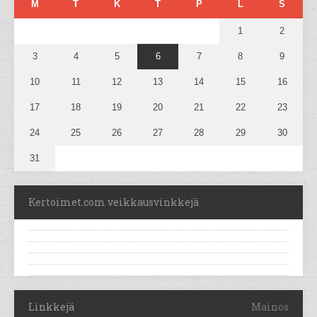
M
T
K
T
P
L
S
1
2
3
4
5
6
7
8
9
10
11
12
13
14
15
16
17
18
19
20
21
22
23
24
25
26
27
28
29
30
31
Kertoimet.com veikkausvinkkejä
Linkkejä
Mainos