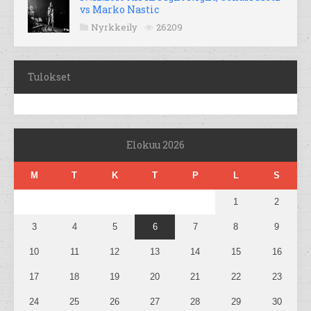
vs Marko Nastic
Nyrkkeily
26209
Tulokset
Elokuu 2026
M
T
K
T
P
L
S
1
2
3
4
5
6
7
8
9
10
11
12
13
14
15
16
17
18
19
20
21
22
23
24
25
26
27
28
29
30