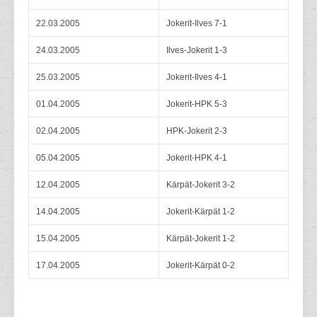
22.03.2005
Jokerit-Ilves 7-1
24.03.2005
Ilves-Jokerit 1-3
25.03.2005
Jokerit-Ilves 4-1
01.04.2005
Jokerit-HPK 5-3
02.04.2005
HPK-Jokerit 2-3
05.04.2005
Jokerit-HPK 4-1
12.04.2005
Kärpät-Jokerit 3-2
14.04.2005
Jokerit-Kärpät 1-2
15.04.2005
Kärpät-Jokerit 1-2
17.04.2005
Jokerit-Kärpät 0-2