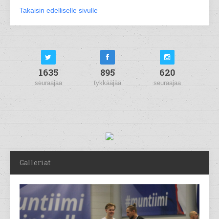
Takaisin edelliselle sivulle
1635
895
620
seuraajaa
tykkääjää
seuraajaa
Galleriat