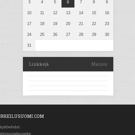
3
4
5
6
7
8
9
10
11
12
13
14
15
16
17
18
19
20
21
22
23
24
25
26
27
28
29
30
31
Linkkejä
Mainos
RHEILUSUOMI.COM
äyttöehdot
ietosuojalauseke