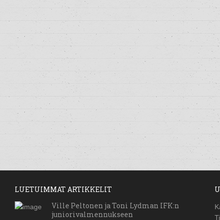
LUETUIMMAT ARTIKKELIT
U
Ville Peltonen ja Toni Lydman IFK:n
K
juniorivalmennukseen
T