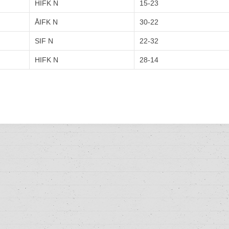
HIFK N
15-23
ÅIFK N
30-22
SIF N
22-32
HIFK N
28-14