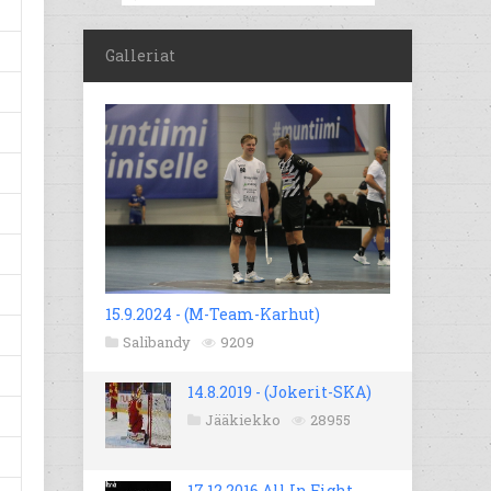
Galleriat
15.9.2024 - (M-Team-Karhut)
Salibandy
9209
14.8.2019 - (Jokerit-SKA)
Jääkiekko
28955
17.12.2016 All In Fight