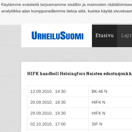
Käytämme evästeitä tarjoamamme sisällön ja mainosten räätälöimise
analytiikka-alan kumppaneillemme tietoa siitä, kuinka käytät sivusto
Suomi
Espoo
Helsinki
Hämeenlinna
Joensuu
Jyväskylä
Kouvo
Etusivu
Lajit
HIFK handboll Helsingfors Naisten edustusjouk
12.09.2010, 14:30
BK-46 N
20.09.2010, 18:30
HIFK N
29.09.2010, 19:30
HIFK N
02.10.2010, 17:00
SIF N