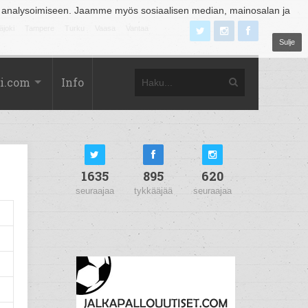
 analysoimiseen. Jaamme myös sosiaalisen median, mainosalan ja
äjoki
Tampere
Turku
Vaasa
Vantaa
Sulje
i.com
Info
1635
895
620
seuraajaa
tykkääjää
seuraajaa