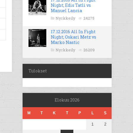
Night; Edis Tatli vs
Manuel Lancia
Nyrkkeily
24275
17.12.2016 All In Fight
Night; Oskari Metz vs
Marko Nastic
Nyrkkeily
26209
Tulokset
Elokuu 2026
M
T
K
T
P
L
S
1
2