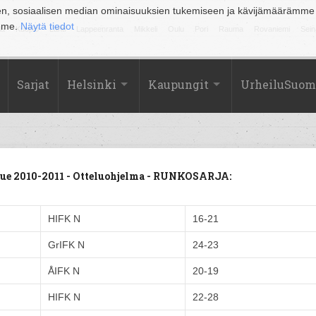
en, sosiaalisen median ominaisuuksien tukemiseen ja kävijämäärämme
amme.
Näytä tiedot
la
Kuopio
Lahti
Lappeenranta
Mikkeli
Oulu
Pori
Rauma
Rovaniemi
Sein
Sarjat
Helsinki
Kaupungit
UrheiluSuom
kue 2010-2011 - Otteluohjelma - RUNKOSARJA:
HIFK N
16-21
GrIFK N
24-23
ÅIFK N
20-19
HIFK N
22-28