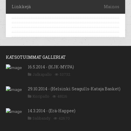
Linkkejä
Mainos
KATSOTUIMMAT GALLERIAT
16.5.2014 - (HJK-MYPA)
Jalkapallo
53732
29.10.2014 - (Helsinki Seagulls-Kataja Basket)
Koripallo
48116
14.3.2014 - (Erä-Happee)
Salibandy
42670