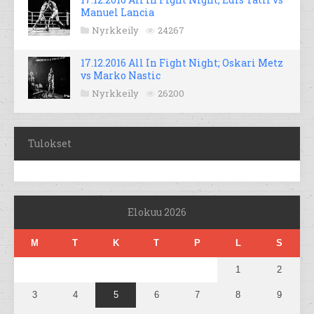
Manuel Lancia
Nyrkkeily
24267
17.12.2016 All In Fight Night; Oskari Metz
vs Marko Nastic
Nyrkkeily
26200
Tulokset
Elokuu 2026
M
T
K
T
P
L
S
1
2
3
4
5
6
7
8
9