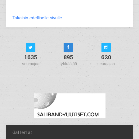
Takaisin edelliselle sivulle
1635
895
620
seuraajaa
tykkääjää
seuraajaa
Galleriat