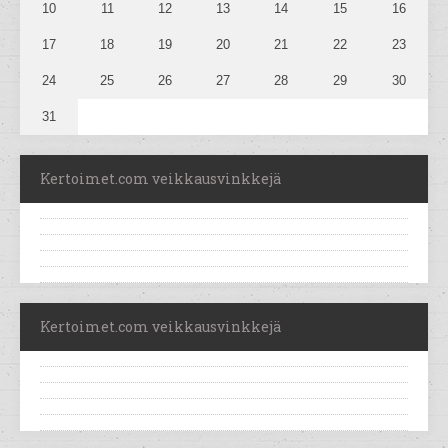
10
11
12
13
14
15
16
17
18
19
20
21
22
23
24
25
26
27
28
29
30
31
Kertoimet.com veikkausvinkkejä
Kertoimet.com veikkausvinkkejä