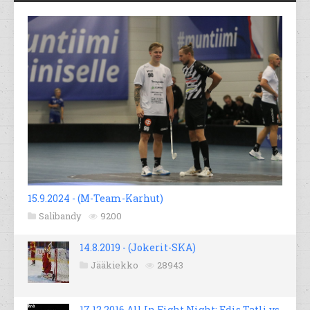
15.9.2024 - (M-Team-Karhut)
Salibandy
9200
14.8.2019 - (Jokerit-SKA)
Jääkiekko
28943
17.12.2016 All In Fight Night; Edis Tatli vs