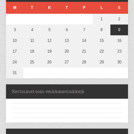
M
T
K
T
P
L
S
1
2
3
4
5
6
7
8
9
10
11
12
13
14
15
16
17
18
19
20
21
22
23
24
25
26
27
28
29
30
31
Kertoimet.com veikkausvinkkejä