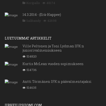
Koripallo
48174
14.3.2014 - (Erä-Happee)
Salibandy
42698
LUETUIMMAT ARTIKKELIT
Ville Peltonen ja Toni Lydman IFK:n
juniorivalmennukseen
514820
Kurtis McLean vuoden sopimukseen
514736
Antti Törmänen IFK:n päävalmentajaksi
514635
URHEILUSUOMI.COM