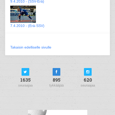
9.4.2010 - (SSV-Erä)
7.4.2010 - (Erä-SSV)
Takaisin edelliselle sivulle
1635
895
620
seuraajaa
tykkääjää
seuraajaa