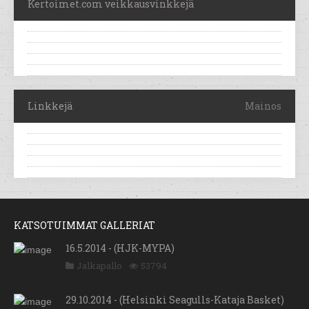
Kertoimet.com veikkausvinkkejä
Linkkejä
Mainos
KATSOTUIMMAT GALLERIAT
16.5.2014 - (HJK-MYPA)
Jalkapallo
53794
29.10.2014 - (Helsinki Seagulls-Kataja Basket)