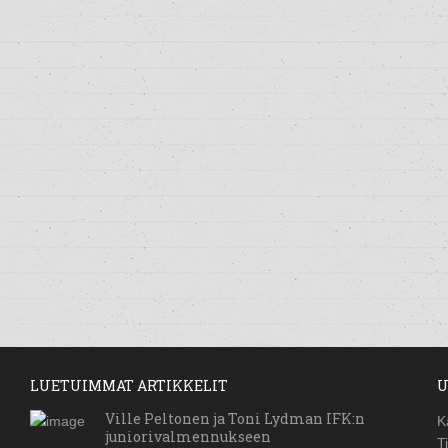
LUETUIMMAT ARTIKKELIT
U
Ville Peltonen ja Toni Lydman IFK:n
K
juniorivalmennukseen
T