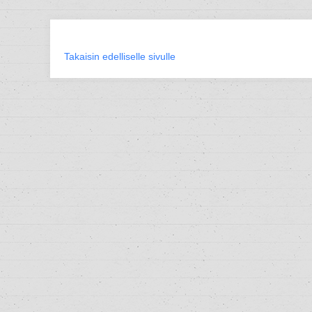
Takaisin edelliselle sivulle