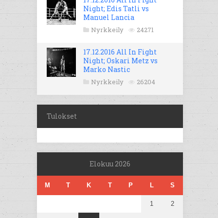
Night; Edis Tatli vs
Manuel Lancia
Nyrkkeily
24271
17.12.2016 All In Fight
Night; Oskari Metz vs
Marko Nastic
Nyrkkeily
26204
Tulokset
Elokuu 2026
M
T
K
T
P
L
S
1
2