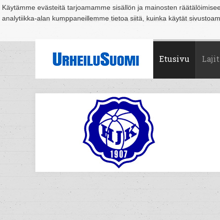
Käytämme evästeitä tarjoamamme sisällön ja mainosten räätälöimise
analytiikka-alan kumppaneillemme tietoa siitä, kuinka käytät sivusto
Suomi
Espoo
Helsinki
Hämeenlinna
Joensuu
Jyväskylä
Kouvo
Etusivu
Lajit