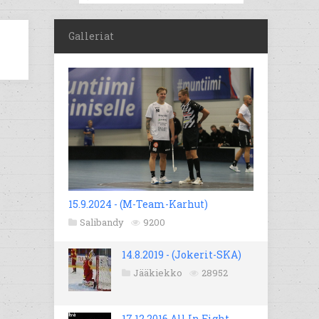
Galleriat
15.9.2024 - (M-Team-Karhut)
Salibandy
9200
14.8.2019 - (Jokerit-SKA)
Jääkiekko
28952
17.12.2016 All In Fight