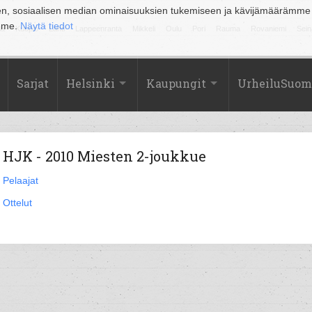
en, sosiaalisen median ominaisuuksien tukemiseen ja kävijämäärämme
amme.
Näytä tiedot
la
Kuopio
Lahti
Lappeenranta
Mikkeli
Oulu
Pori
Rauma
Rovaniemi
Sein
Sarjat
Helsinki
Kaupungit
UrheiluSuom
HJK - 2010 Miesten 2-joukkue
Pelaajat
Ottelut