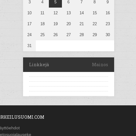
3
4
5
6
7
8
9
10
11
12
13
14
15
16
17
18
19
20
21
22
23
24
25
26
27
28
29
30
31
Linkkejä
Mainos
RHEILUSUOMI.COM
äyttöehdot
ietosuojalauseke