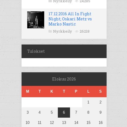
Nyrkkeily
24285
17.12.2016 All In Fight
Night; Oskari Metz vs
Marko Nastic
Nyrkkeily
26218
Tulokset
Elokuu 2026
M
T
K
T
P
L
S
1
2
3
4
5
6
7
8
9
10
11
12
13
14
15
16