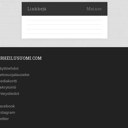
Linkkejä
Mainos
RHEILUSUOMI.COM
äyttöehdot
ietosuojalauseke
ediakortti
ekrytointi
hteystiedot
acebook
nstagram
witter