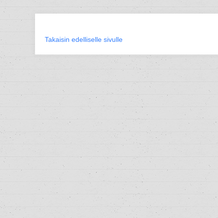
Takaisin edelliselle sivulle