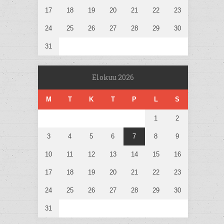
17
18
19
20
21
22
23
24
25
26
27
28
29
30
31
Elokuu 2026
M
T
K
T
P
L
S
1
2
3
4
5
6
7
8
9
10
11
12
13
14
15
16
17
18
19
20
21
22
23
24
25
26
27
28
29
30
31