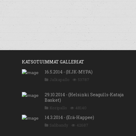
KATSOTUIMMAT GALLERIAT
16.5.2014 - (HJK-MYPA)
Jalkapallo
53787
29.10.2014 - (Helsinki Seagulls-Kataja
Basket)
Koripallo
48140
14.3.2014 - (Erä-Happee)
Salibandy
42687