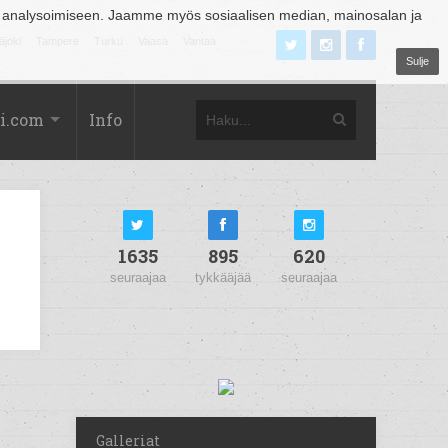
 analysoimiseen. Jaamme myös sosiaalisen median, mainosalan ja
äjoki
Tampere
Turku
Vaasa
Vantaa
Sulje
i.com
Info
1635
895
620
seuraajaa
tykkääjää
seuraajaa
Galleriat