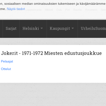
en, sosiaalisen median ominaisuuksien tukemiseen ja kävijämäärämme
amme.
Näytä tiedot
la
Kuopio
Lahti
Lappeenranta
Mikkeli
Oulu
Pori
Rauma
Rovaniemi
Sein
Sarjat
Helsinki
Kaupungit
UrheiluSuom
Jokerit - 1971-1972 Miesten edustusjoukkue
Pelaajat
Ottelut