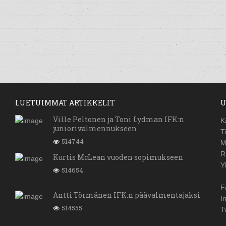
LUETUIMMAT ARTIKKELIT
U
Ville Peltonen ja Toni Lydman IFK:n
K
juniorivalmennukseen
T
514744
M
R
Kurtis McLean vuoden sopimukseen
Y
514654
F
Antti Törmänen IFK:n päävalmentajaksi
I
514555
T