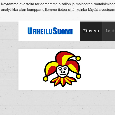
Käytämme evästeitä tarjoamamme sisällön ja mainosten räätälöimise
analytiikka-alan kumppaneillemme tietoa siitä, kuinka käytät sivusto
Suomi
Espoo
Helsinki
Hämeenlinna
Joensuu
Jyväskylä
Kouvo
Etusivu
Lajit