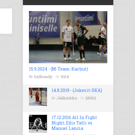
15.9.2024 - (M-Team-Karhut)
Salibandy
9214
14.8.2019 - (Jokerit-SKA)
Jääkiekko
28961
17.12.2016 All In Fight
Night; Edis Tatli vs
Manuel Lancia