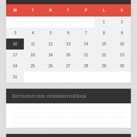
M
T
K
T
P
L
S
1
2
3
4
5
6
7
8
9
10
11
12
13
14
15
16
17
18
19
20
21
22
23
24
25
26
27
28
29
30
31
Kertoimet.com veikkausvinkkejä