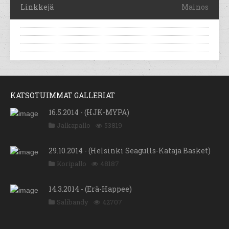
Linkkejä
Mainos
KATSOTUIMMAT GALLERIAT
16.5.2014 - (HJK-MYPA)
Jalkapallo
53819
29.10.2014 - (Helsinki Seagulls-Kataja Basket)
Koripallo
48187
14.3.2014 - (Erä-Happee)
Salibandy
42707