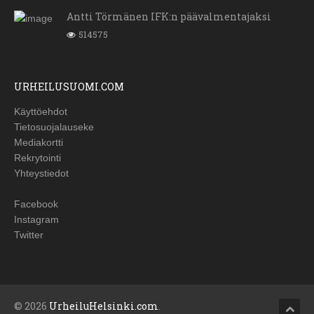
Antti Törmänen IFK:n päävalmentajaksi
514575
URHEILUSUOMI.COM
Käyttöehdot
Tietosuojalauseke
Mediakortti
Rekrytointi
Yhteystiedot
Facebook
Instagram
Twitter
© 2026
UrheiluHelsinki.com
.