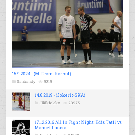
15.9.2024 - (M-Team-Karhut)
Salibandy
9219
14.8.2019 - (Jokerit-SKA)
Jääkiekko
28975
17.12.2016 All In Fight Night; Edis Tatli vs
Manuel Lancia