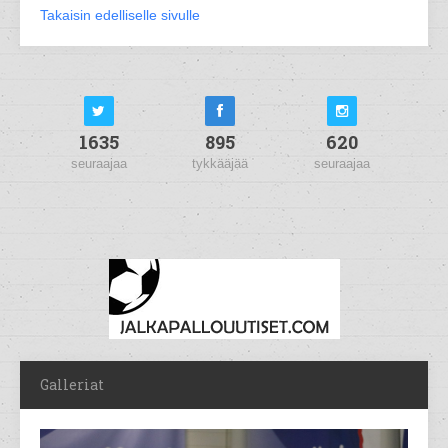
Takaisin edelliselle sivulle
1635
895
620
seuraajaa
tykkääjää
seuraajaa
Galleriat