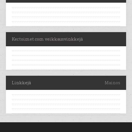
Kertoimet.com veikkausvinkkejä
Linkkejä
Mainos