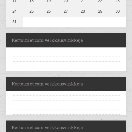
17
18
19
20
21
22
23
24
25
26
27
28
29
30
31
Kertoimet.com veikkausvinkkejä
Kertoimet.com veikkausvinkkejä
Kertoimet.com veikkausvinkkejä