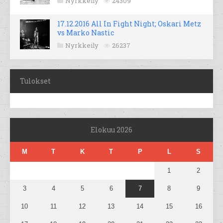
Nyrkkeily
24309
17.12.2016 All In Fight Night; Oskari Metz
vs Marko Nastic
Nyrkkeily
26237
Tulokset
Elokuu 2026
M
T
K
T
P
L
S
1
2
3
4
5
6
7
8
9
10
11
12
13
14
15
16