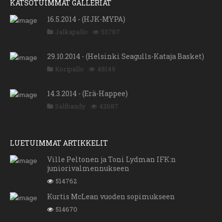
KATSOTUIMMAT GALLERIAT
16.5.2014 - (HJK-MYPA)
Jalkapallo
53787
29.10.2014 - (Helsinki Seagulls-Kataja Basket)
Koripallo
48149
14.3.2014 - (Erä-Happee)
Salibandy
42687
LUETUIMMAT ARTIKKELIT
Ville Peltonen ja Toni Lydman IFK:n
juniorivalmennukseen
514762
Kurtis McLean vuoden sopimukseen
514670