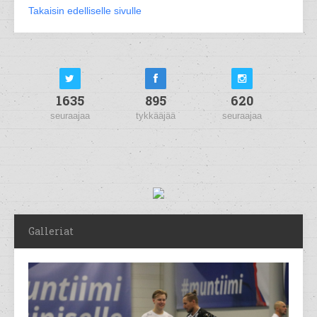
Takaisin edelliselle sivulle
1635
895
620
seuraajaa
tykkääjää
seuraajaa
Galleriat