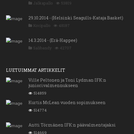
Jalkapallo
53819
29.10.2014 - (Helsinki Seagulls-Kataja Basket)
Koripallo
48187
14.3.2014 - (Erä-Happee)
Salibandy
42707
LUETUIMMAT ARTIKKELIT
Ville Peltonen ja Toni Lydman IFK:n
juniorivalmennukseen
514859
Kurtis McLean vuoden sopimukseen
514774
Antti Törmänen IFK:n päävalmentajaksi
514669