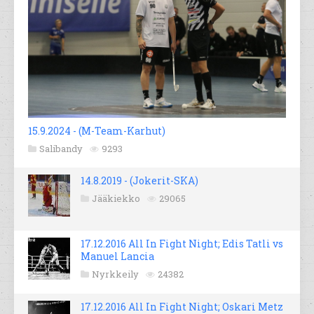
15.9.2024 - (M-Team-Karhut)
Salibandy
9293
14.8.2019 - (Jokerit-SKA)
Jääkiekko
29065
17.12.2016 All In Fight Night; Edis Tatli vs
Manuel Lancia
Nyrkkeily
24382
17.12.2016 All In Fight Night; Oskari Metz