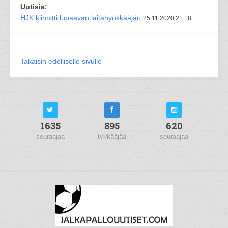
Uutisia:
HJK kiinnitti lupaavan laitahyökkääjän
25.11.2020 21.18
Takaisin edelliselle sivulle
1635
895
620
seuraajaa
tykkääjää
seuraajaa