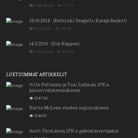
Jalkapallo
53750
29.10.2014 - (Helsinki Seagulls-Kataja Basket)
Koripallo
48128
14.3.2014 - (Erä-Happee)
Salibandy
42686
LUETUIMMAT ARTIKKELIT
Ville Peltonen ja Toni Lydman IFK:n
juniorivalmennukseen
514743
Kurtis McLean vuoden sopimukseen
514651
Antti Törmänen IFK:n päävalmentajaksi