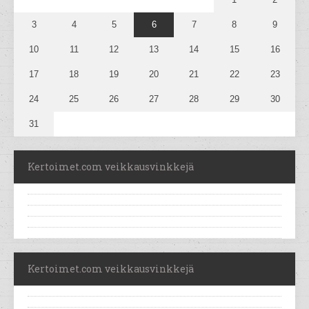
3
4
5
6
7
8
9
10
11
12
13
14
15
16
17
18
19
20
21
22
23
24
25
26
27
28
29
30
31
Kertoimet.com veikkausvinkkejä
Kertoimet.com veikkausvinkkejä