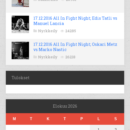
17.12.2016 All In Fight Night; Edis Tatli vs
Manuel Lancia
Nyrkkeily
24285
17.12.2016 All In Fight Night; Oskari Metz
vs Marko Nastic
Nyrkkeily
26218
Tulokset
Elokuu 2026
M
T
K
T
P
L
S
1
2