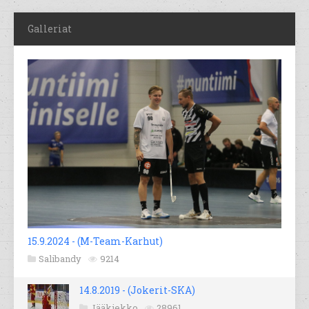
Galleriat
15.9.2024 - (M-Team-Karhut)
Salibandy
9214
14.8.2019 - (Jokerit-SKA)
Jääkiekko
28961