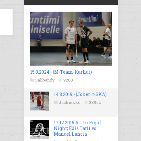
15.9.2024 - (M-Team-Karhut)
Salibandy
9200
14.8.2019 - (Jokerit-SKA)
Jääkiekko
28952
17.12.2016 All In Fight
Night; Edis Tatli vs
Manuel Lancia