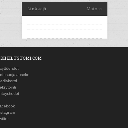
Linkkejä
Mainos
RHEILUSUOMI.COM
äyttöehdot
ietosuojalauseke
ediakortti
ekrytointi
hteystiedot
acebook
nstagram
witter