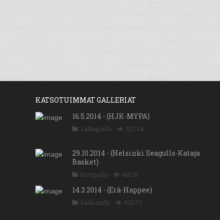
KATSOTUIMMAT GALLERIAT
16.5.2014 - (HJK-MYPA)
Jalkapallo
53734
29.10.2014 - (Helsinki Seagulls-Kataja
Basket)
Koripallo
48116
14.3.2014 - (Erä-Happee)
Salibandy
42670