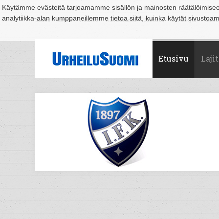
Käytämme evästeitä tarjoamamme sisällön ja mainosten räätälöimise
analytiikka-alan kumppaneillemme tietoa siitä, kuinka käytät sivusto
Suomi
Espoo
Helsinki
Hämeenlinna
Joensuu
Jyväskylä
Kouvo
Etusivu
Lajit