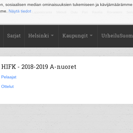
en, sosiaalisen median ominaisuuksien tukemiseen ja kävijämäärämme
amme.
Näytä tiedot
la
Kuopio
Lahti
Lappeenranta
Mikkeli
Oulu
Pori
Rauma
Rovaniemi
Sein
Sarjat
Helsinki
Kaupungit
UrheiluSuom
HIFK - 2018-2019 A-nuoret
Pelaajat
Ottelut