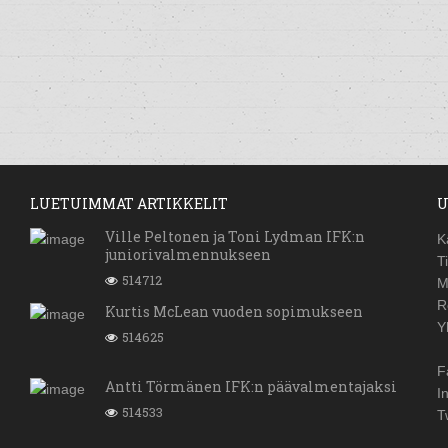
LUETUIMMAT ARTIKKELIT
U
Ville Peltonen ja Toni Lydman IFK:n
K
juniorivalmennukseen
T
514712
M
R
Kurtis McLean vuoden sopimukseen
Y
514625
F
Antti Törmänen IFK:n päävalmentajaksi
I
514533
T