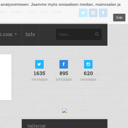
 analysoimiseen. Jaamme myös sosiaalisen median, mainosalan ja
äjoki
Tampere
Turku
Vaasa
Vantaa
Sulje
i.com
Info
1635
895
620
seuraajaa
tykkääjää
seuraajaa
Galleriat