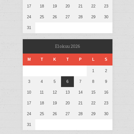
17
18
19
20
21
22
23
24
25
26
27
28
29
30
31
Elokuu 2026
M
T
K
T
P
L
S
1
2
3
4
5
6
7
8
9
10
11
12
13
14
15
16
17
18
19
20
21
22
23
24
25
26
27
28
29
30
31