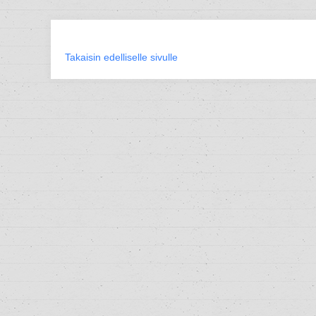
Takaisin edelliselle sivulle