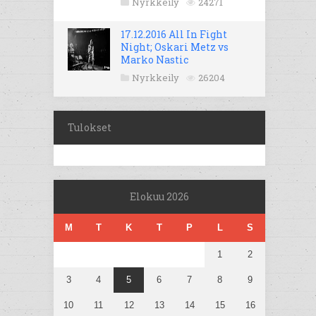
Nyrkkeily
24271
17.12.2016 All In Fight
Night; Oskari Metz vs
Marko Nastic
Nyrkkeily
26204
Tulokset
Elokuu 2026
M
T
K
T
P
L
S
1
2
3
4
5
6
7
8
9
10
11
12
13
14
15
16