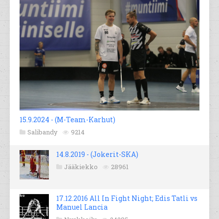
15.9.2024 - (M-Team-Karhut)
Salibandy
9214
14.8.2019 - (Jokerit-SKA)
Jääkiekko
28961
17.12.2016 All In Fight Night; Edis Tatli vs
Manuel Lancia