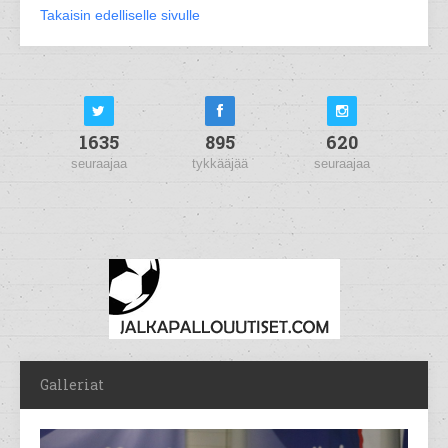
Takaisin edelliselle sivulle
1635
895
620
seuraajaa
tykkääjää
seuraajaa
Galleriat