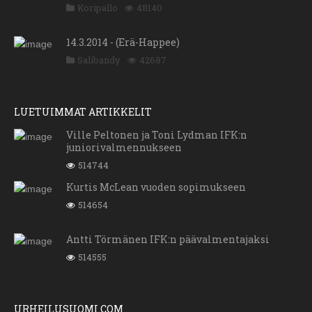
Koripallo
48140
14.3.2014 - (Erä-Happee)
Salibandy
42687
LUETUIMMAT ARTIKKELIT
Ville Peltonen ja Toni Lydman IFK:n
juniorivalmennukseen
514744
Kurtis McLean vuoden sopimukseen
514654
Antti Törmänen IFK:n päävalmentajaksi
514555
URHEILUSUOMI.COM