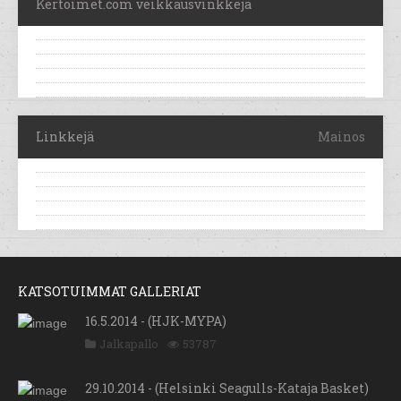
Kertoimet.com veikkausvinkkejä
Linkkejä
Mainos
KATSOTUIMMAT GALLERIAT
16.5.2014 - (HJK-MYPA)
Jalkapallo
53787
29.10.2014 - (Helsinki Seagulls-Kataja Basket)