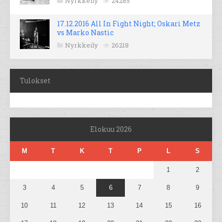
Nyrkkeily
24285
17.12.2016 All In Fight Night; Oskari Metz
vs Marko Nastic
Nyrkkeily
26218
Tulokset
Elokuu 2026
M
T
K
T
P
L
S
1
2
3
4
5
6
7
8
9
10
11
12
13
14
15
16