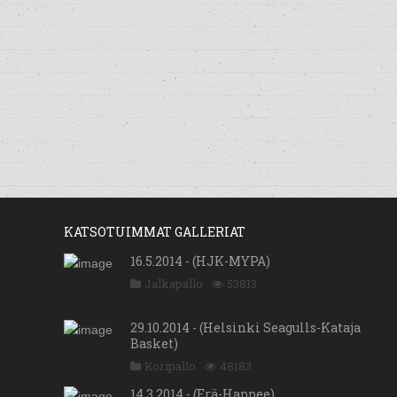
KATSOTUIMMAT GALLERIAT
16.5.2014 - (HJK-MYPA)
Jalkapallo
53813
29.10.2014 - (Helsinki Seagulls-Kataja
Basket)
Koripallo
48183
14.3.2014 - (Erä-Happee)