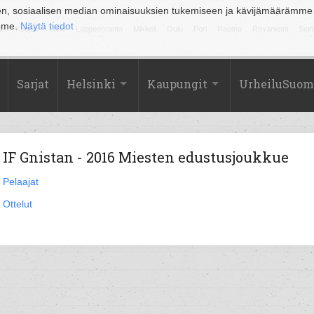
en, sosiaalisen median ominaisuuksien tukemiseen ja kävijämäärämme
amme.
Näytä tiedot
la
Kuopio
Lahti
Lappeenranta
Mikkeli
Oulu
Pori
Rauma
Rovaniemi
Sein
Sarjat
Helsinki
Kaupungit
UrheiluSuom
IF Gnistan - 2016 Miesten edustusjoukkue
Pelaajat
Ottelut