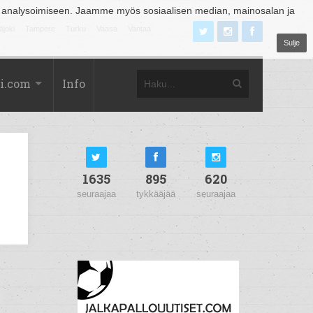
 analysoimiseen. Jaamme myös sosiaalisen median, mainosalan ja
äjoki
Tampere
Turku
Vaasa
Vantaa
Sulje
i.com
Info
1635
895
620
seuraajaa
tykkääjää
seuraajaa