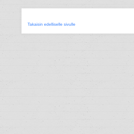
Takaisin edelliselle sivulle