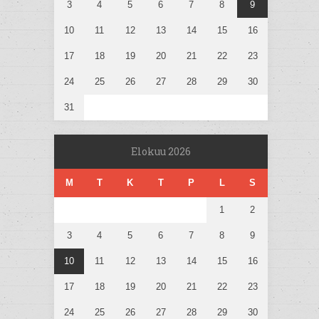
3
4
5
6
7
8
9
10
11
12
13
14
15
16
17
18
19
20
21
22
23
24
25
26
27
28
29
30
31
Elokuu 2026
M
T
K
T
P
L
S
1
2
3
4
5
6
7
8
9
10
11
12
13
14
15
16
17
18
19
20
21
22
23
24
25
26
27
28
29
30