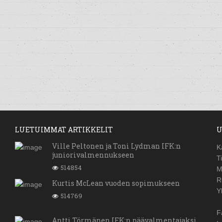
LUETUIMMAT ARTIKKELIT
U
Ville Peltonen ja Toni Lydman IFK:n
K
juniorivalmennukseen
T
514854
M
R
Kurtis McLean vuoden sopimukseen
Y
514769
F
Antti Törmänen IFK:n päävalmentajaksi