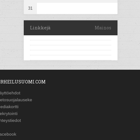
31
Linkkejä
Mainos
RHEILUSUOMI.COM
äyttöehdot
ietosuojalauseke
ediakortti
ekrytointi
hteystiedot
acebook