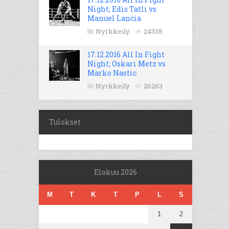
Night; Edis Tatli vs
Manuel Lancia
Nyrkkeily
24338
17.12.2016 All In Fight
Night; Oskari Metz vs
Marko Nastic
Nyrkkeily
26263
Tulokset
Elokuu 2026
M
T
K
T
P
L
S
1
2