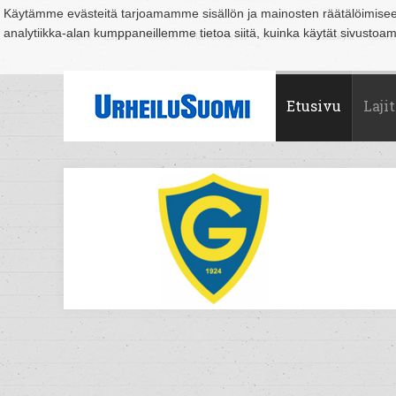
Käytämme evästeitä tarjoamamme sisällön ja mainosten räätälöimise
analytiikka-alan kumppaneillemme tietoa siitä, kuinka käytät sivusto
Suomi
Espoo
Helsinki
Hämeenlinna
Joensuu
Jyväskylä
Kouvo
Etusivu
Lajit