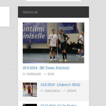
Galleriat
15.9.2024 - (M-Team-Karhut)
Salibandy
9241
14.8.2019 - (Jokerit-SKA)
Jääkiekko
29004
17.12.2016 All In Fight