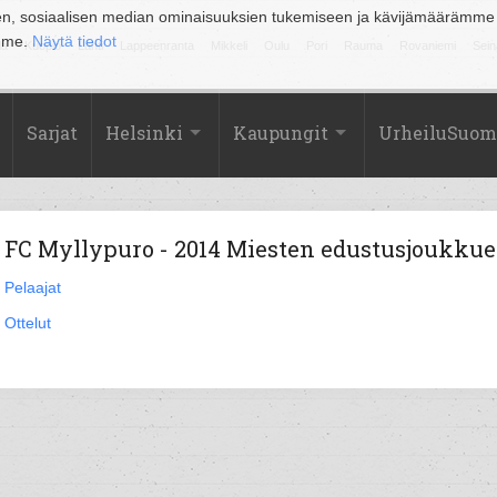
en, sosiaalisen median ominaisuuksien tukemiseen ja kävijämäärämme
amme.
Näytä tiedot
la
Kuopio
Lahti
Lappeenranta
Mikkeli
Oulu
Pori
Rauma
Rovaniemi
Sein
Sarjat
Helsinki
Kaupungit
UrheiluSuom
FC Myllypuro - 2014 Miesten edustusjoukkue
Pelaajat
Ottelut