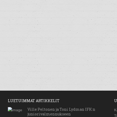
LUETUIMMAT ARTIKKELIT
U
Ville Peltonen ja Toni Lydman IFK:n
K
juniorivalmennukseen
T