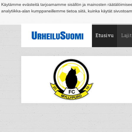
Käytämme evästeitä tarjoamamme sisällön ja mainosten räätälöimise
analytiikka-alan kumppaneillemme tietoa siitä, kuinka käytät sivusto
Suomi
Espoo
Helsinki
Hämeenlinna
Joensuu
Jyväskylä
Kouvo
Etusivu
Lajit