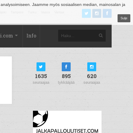
 analysoimiseen. Jaamme myös sosiaalisen median, mainosalan ja
äjoki
Tampere
Turku
Vaasa
Vantaa
Sulje
i.com
Info
1635
895
620
seuraajaa
tykkääjää
seuraajaa