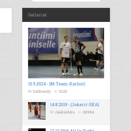
Galleriat
15.9.2024 - (M-Team-Karhut)
Salibandy
9225
14.8.2019 - (Jokerit-SKA)
Jääkiekko
28984
17.12.2016 All In Fight