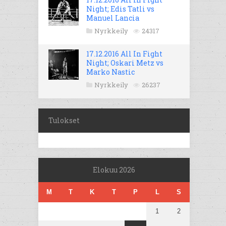
Night; Edis Tatli vs
Manuel Lancia
Nyrkkeily
24317
17.12.2016 All In Fight
Night; Oskari Metz vs
Marko Nastic
Nyrkkeily
26237
Tulokset
Elokuu 2026
M
T
K
T
P
L
S
1
2