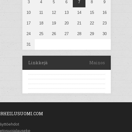
3
4
5
6
7
8
9
10
11
12
13
14
15
16
17
18
19
20
21
22
23
24
25
26
27
28
29
30
31
Linkkejä
Mainos
RHEILUSUOMI.COM
äyttöehdot
ietosuojalauseke