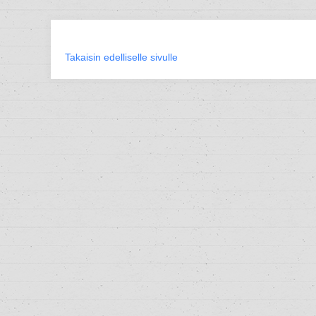
Takaisin edelliselle sivulle