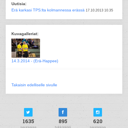
Uutisia:
Erä karkasi TPS:lta kolmannessa erässä
17.10.2013 10.35
Kuvagalleriat:
14.3.2014 - (Erä-Happee)
Takaisin edelliselle sivulle
1635
895
620
seuraajaa
tykkääjää
seuraajaa