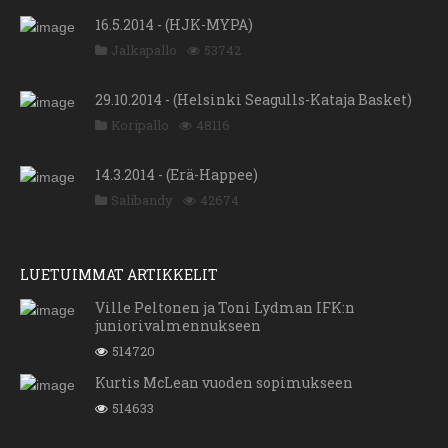
16.5.2014 - (HJK-MYPA)
Jalkapallo
53742
29.10.2014 - (Helsinki Seagulls-Kataja Basket)
Koripallo
48116
14.3.2014 - (Erä-Happee)
Salibandy
42674
LUETUIMMAT ARTIKKELIT
Ville Peltonen ja Toni Lydman IFK:n
juniorivalmennukseen
514720
Kurtis McLean vuoden sopimukseen
514633