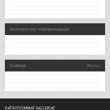
Kertoimet.com veikkausvinkkejä
Linkkejä
Mainos
KATSOTUIMMAT GALLERIAT