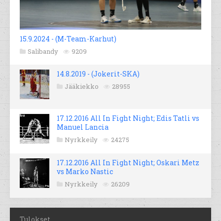
15.9.2024 - (M-Team-Karhut)
Salibandy
9209
14.8.2019 - (Jokerit-SKA)
Jääkiekko
28955
17.12.2016 All In Fight Night; Edis Tatli vs
Manuel Lancia
Nyrkkeily
24275
17.12.2016 All In Fight Night; Oskari Metz
vs Marko Nastic
Nyrkkeily
26209
Tulokset