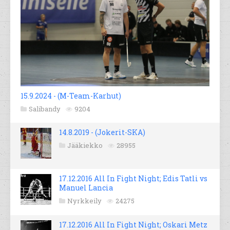
15.9.2024 - (M-Team-Karhut)
Salibandy
9204
14.8.2019 - (Jokerit-SKA)
Jääkiekko
28955
17.12.2016 All In Fight Night; Edis Tatli vs
Manuel Lancia
Nyrkkeily
24275
17.12.2016 All In Fight Night; Oskari Metz