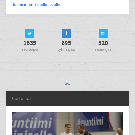
Takaisin edelliselle sivulle
1635
895
620
seuraajaa
tykkääjää
seuraajaa
Galleriat