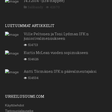
14.3.2014 - (Erä-Happee)
Salibandy
42670
LUETUIMMAT ARTIKKELIT
Ville Peltonen ja Toni Lydman IFK:n
juniorivalmennukseen
514713
Kurtis McLean vuoden sopimukseen
514626
Antti Törmänen IFK:n päävalmentajaksi
514534
URHEILUSUOMI.COM
Käyttöehdot
Tietosuojalauseke