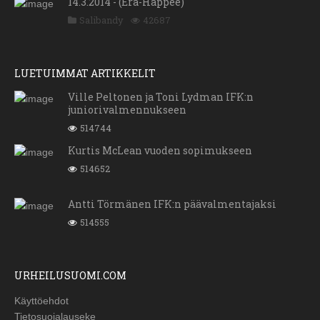
14.3.2014 - (Erä-Happee)
Salibandy
42687
LUETUIMMAT ARTIKKELIT
Ville Peltonen ja Toni Lydman IFK:n
juniorivalmennukseen
514744
Kurtis McLean vuoden sopimukseen
514652
Antti Törmänen IFK:n päävalmentajaksi
514555
URHEILUSUOMI.COM
Käyttöehdot
Tietosuojalauseke