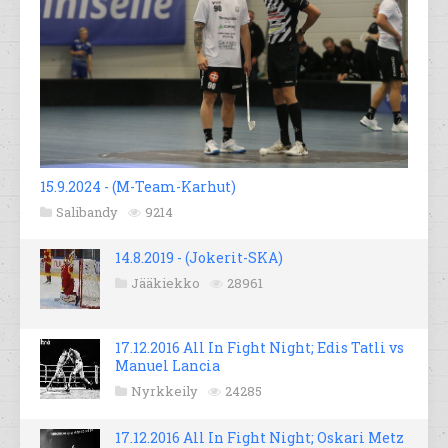
15.9.2024 - (M-Team-Karhut)
Salibandy
9214
14.8.2019 - (Jokerit-SKA)
Jääkiekko
28961
17.12.2016 All In Fight Night; Edis Tatli vs
Manuel Lancia
Nyrkkeily
24285
17.12.2016 All In Fight Night; Oskari Metz