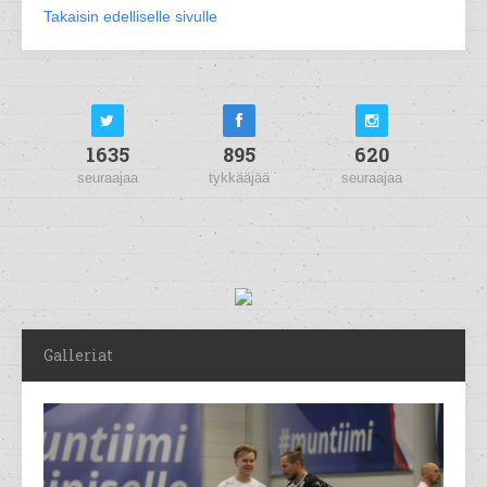
Takaisin edelliselle sivulle
1635
895
620
seuraajaa
tykkääjää
seuraajaa
Galleriat