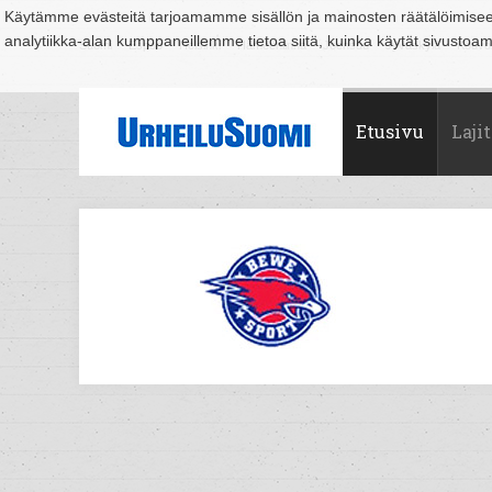
Käytämme evästeitä tarjoamamme sisällön ja mainosten räätälöimise
analytiikka-alan kumppaneillemme tietoa siitä, kuinka käytät sivusto
Suomi
Espoo
Helsinki
Hämeenlinna
Joensuu
Jyväskylä
Kouvo
Etusivu
Lajit