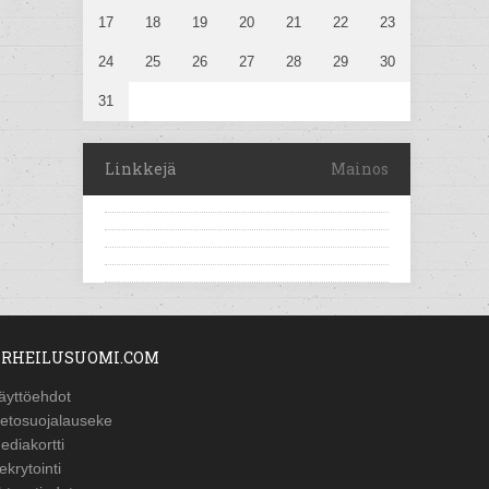
17
18
19
20
21
22
23
24
25
26
27
28
29
30
31
Linkkejä
Mainos
RHEILUSUOMI.COM
äyttöehdot
ietosuojalauseke
ediakortti
ekrytointi