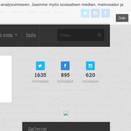
 analysoimiseen. Jaamme myös sosiaalisen median, mainosalan ja
äjoki
Tampere
Turku
Vaasa
Vantaa
Sulje
i.com
Info
1635
895
620
seuraajaa
tykkääjää
seuraajaa
Galleriat