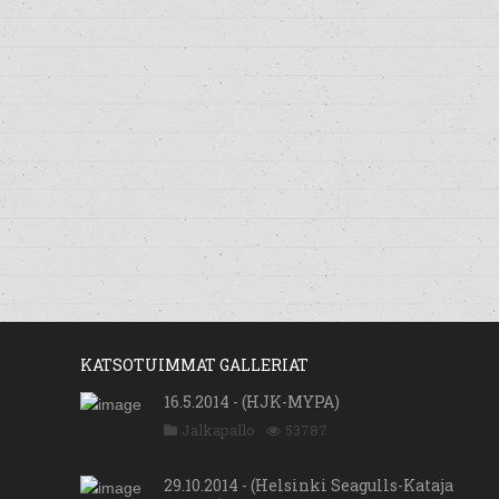
KATSOTUIMMAT GALLERIAT
16.5.2014 - (HJK-MYPA)
Jalkapallo
53787
29.10.2014 - (Helsinki Seagulls-Kataja