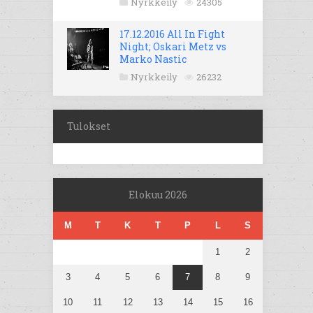
Nyrkkeily
24305
17.12.2016 All In Fight
Night; Oskari Metz vs
Marko Nastic
Nyrkkeily
26232
Tulokset
Elokuu 2026
M
T
K
T
P
L
S
1
2
3
4
5
6
7
8
9
10
11
12
13
14
15
16