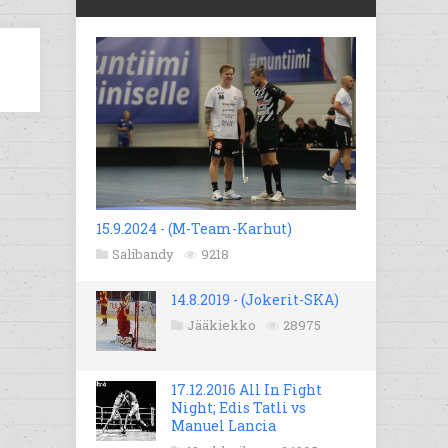
15.9.2024 - (M-Team-Karhut)
Salibandy
9218
14.8.2019 - (Jokerit-SKA)
Jääkiekko
28975
17.12.2016 All In Fight
Night; Edis Tatli vs
Manuel Lancia