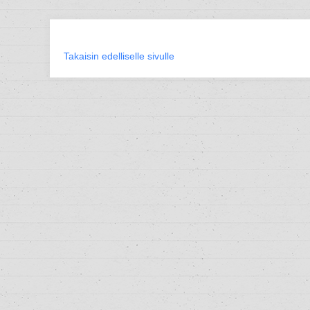
Takaisin edelliselle sivulle