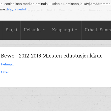
en, sosiaalisen median ominaisuuksien tukemiseen ja kävijämäärämme
amme.
Näytä tiedot
la
Kuopio
Lahti
Lappeenranta
Mikkeli
Oulu
Pori
Rauma
Rovaniemi
Sein
Sarjat
Helsinki
Kaupungit
UrheiluSuom
Bewe - 2012-2013 Miesten edustusjoukkue
Pelaajat
Ottelut