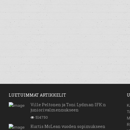
LUETUIMMAT ARTIKKELIT
U
Ville Peltonen ja Toni Lydman IFK:n
K
juniorivalmennukseen
T
514750
M
R
Kurtis McLean vuoden sopimukseen