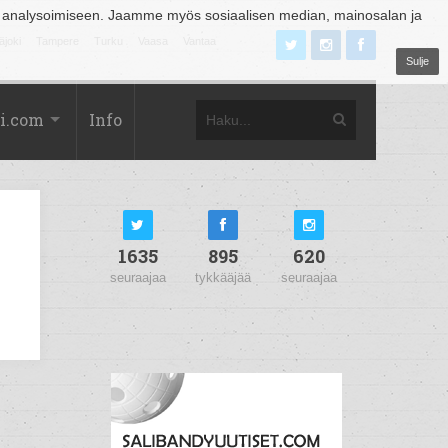
 analysoimiseen. Jaamme myös sosiaalisen median, mainosalan ja
äjoki
Tampere
Turku
Vaasa
Vantaa
Sulje
i.com
Info
1635
895
620
seuraajaa
tykkääjää
seuraajaa