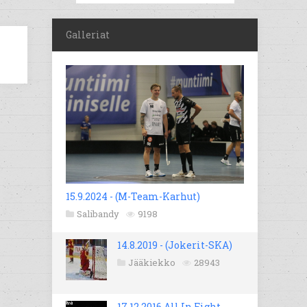
Galleriat
15.9.2024 - (M-Team-Karhut)
Salibandy
9198
14.8.2019 - (Jokerit-SKA)
Jääkiekko
28943
17.12.2016 All In Fight