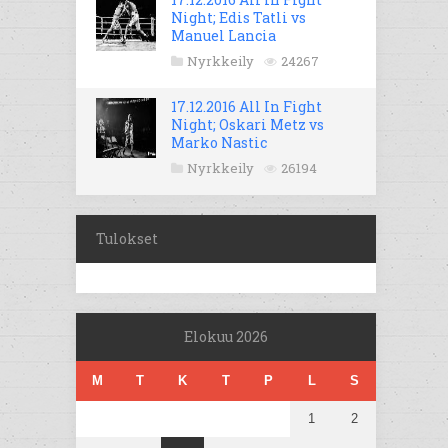
Night; Edis Tatli vs
Manuel Lancia
Nyrkkeily
24267
17.12.2016 All In Fight
Night; Oskari Metz vs
Marko Nastic
Nyrkkeily
26194
Tulokset
Elokuu 2026
M
T
K
T
P
L
S
1
2