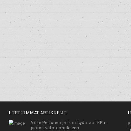
LUETUIMMAT ARTIKKELIT
U
Ville Peltonen ja Toni Lydman IFK:n
K
juniorivalmennukseen
T