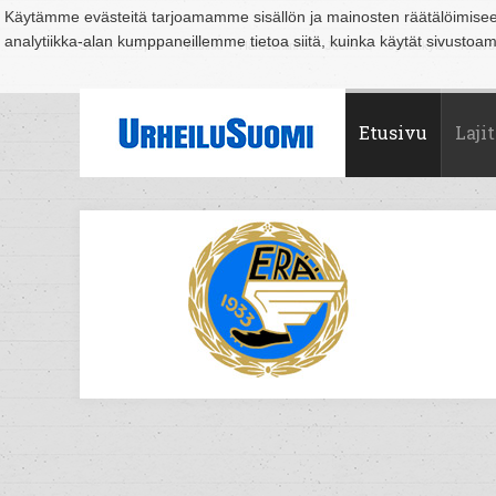
Käytämme evästeitä tarjoamamme sisällön ja mainosten räätälöimise
analytiikka-alan kumppaneillemme tietoa siitä, kuinka käytät sivusto
Suomi
Espoo
Helsinki
Hämeenlinna
Joensuu
Jyväskylä
Kouvo
Etusivu
Lajit