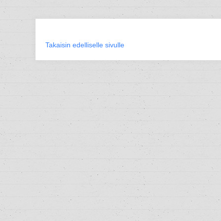
Takaisin edelliselle sivulle