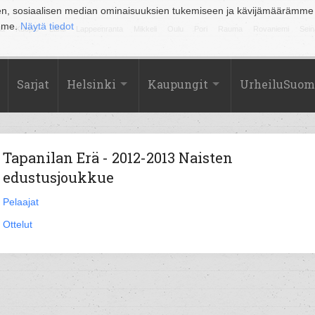
en, sosiaalisen median ominaisuuksien tukemiseen ja kävijämäärämme
amme.
Näytä tiedot
la
Kuopio
Lahti
Lappeenranta
Mikkeli
Oulu
Pori
Rauma
Rovaniemi
Sein
Sarjat
Helsinki
Kaupungit
UrheiluSuom
Tapanilan Erä - 2012-2013 Naisten
edustusjoukkue
Pelaajat
Ottelut