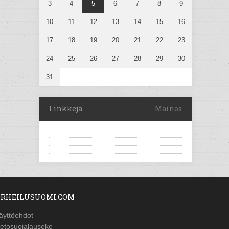
3
4
5
6
7
8
9
10
11
12
13
14
15
16
17
18
19
20
21
22
23
24
25
26
27
28
29
30
31
Linkkejä
Mainos
RHEILUSUOMI.COM
äyttöehdot
ietosuojalauseke