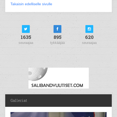
Takaisin edelliselle sivulle
1635
895
620
seuraajaa
tykkääjää
seuraajaa
Galleriat