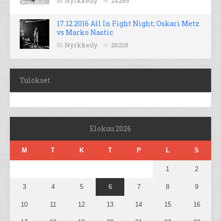
Nyrkkeily
24285
17.12.2016 All In Fight Night; Oskari Metz
vs Marko Nastic
Nyrkkeily
26218
Tulokset
Elokuu 2026
M
T
K
T
P
L
S
1
2
3
4
5
6
7
8
9
10
11
12
13
14
15
16