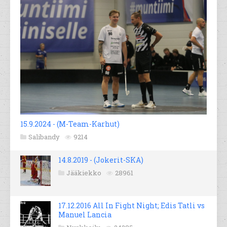
15.9.2024 - (M-Team-Karhut)
Salibandy
9214
14.8.2019 - (Jokerit-SKA)
Jääkiekko
28961
17.12.2016 All In Fight Night; Edis Tatli vs
Manuel Lancia