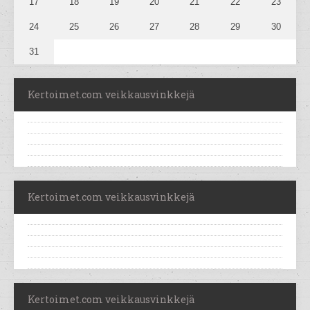
17
18
19
20
21
22
23
24
25
26
27
28
29
30
31
Kertoimet.com veikkausvinkkejä
Kertoimet.com veikkausvinkkejä
Kertoimet.com veikkausvinkkejä