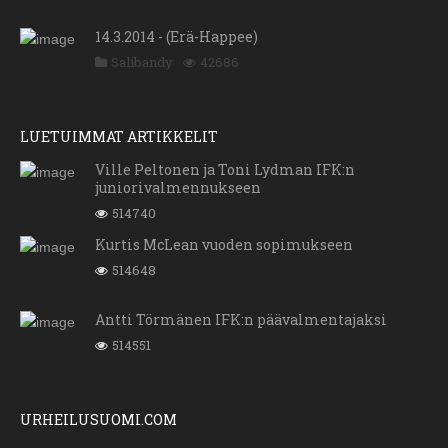
14.3.2014 - (Erä-Happee)
Salibandy
42686
LUETUIMMAT ARTIKKELIT
Ville Peltonen ja Toni Lydman IFK:n
juniorivalmennukseen
514740
Kurtis McLean vuoden sopimukseen
514648
Antti Törmänen IFK:n päävalmentajaksi
514551
URHEILUSUOMI.COM