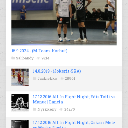
15.9.2024 - (M-Team-Karhut)
Salibandy
9214
14.8.2019 - (Jokerit-SKA)
Jääkiekko
28961
17.12.2016 All In Fight Night; Edis Tatli vs
Manuel Lancia
Nyrkkeily
24275
17.12.2016 All In Fight Night; Oskari Metz
vs Marko Nastic