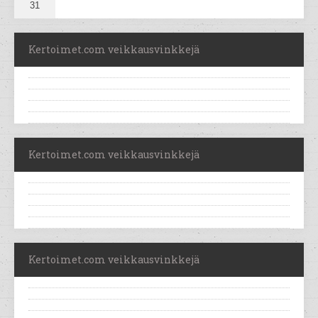
31
Kertoimet.com veikkausvinkkejä
Kertoimet.com veikkausvinkkejä
Kertoimet.com veikkausvinkkejä