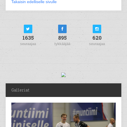
Takaisin edelliselle sivulle
1635
895
620
seuraajaa
tykkääjää
seuraajaa
Galleriat