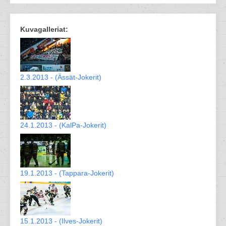
Kuvagalleriat:
2.3.2013 - (Ässät-Jokerit)
24.1.2013 - (KalPa-Jokerit)
19.1.2013 - (Tappara-Jokerit)
15.1.2013 - (Ilves-Jokerit)