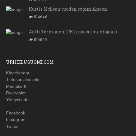
Kurtis McLean vuoden sopimukseen
514646
Antti Törmänen IFK:n päävalmentajaksi
514549
URHEILUSUOMI.COM
Käyttöehdot
Tietosuojalauseke
Mediakortti
Rekrytointi
Yhteystiedot
Facebook
Instagram
Twitter