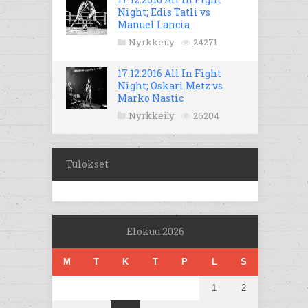
Night; Edis Tatli vs
Manuel Lancia
Nyrkkeily
24271
17.12.2016 All In Fight
Night; Oskari Metz vs
Marko Nastic
Nyrkkeily
26204
Tulokset
Elokuu 2026
M
T
K
T
P
L
S
1
2