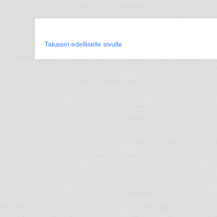
Takaisin edelliselle sivulle