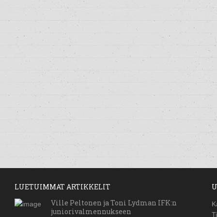
LUETUIMMAT ARTIKKELIT
U
Ville Peltonen ja Toni Lydman IFK:n
K
juniorivalmennukseen
T