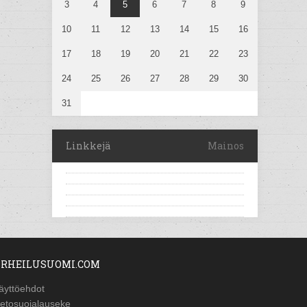
3
4
5
6
7
8
9
10
11
12
13
14
15
16
17
18
19
20
21
22
23
24
25
26
27
28
29
30
31
Linkkejä
Mainos
RHEILUSUOMI.COM
äyttöehdot
ietosuojalauseke