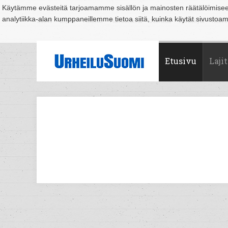
Käytämme evästeitä tarjoamamme sisällön ja mainosten räätälöimise
analytiikka-alan kumppaneillemme tietoa siitä, kuinka käytät sivusto
Suomi
Espoo
Helsinki
Hämeenlinna
Joensuu
Jyväskylä
Kouvo
Etusivu
Lajit