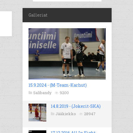
Galleriat
15.9.2024 - (M-Team-Karhut)
Salibandy
9200
14.8.2019 - (Jokerit-SKA)
Jääkiekko
28947
17.12.2016 All In Fight