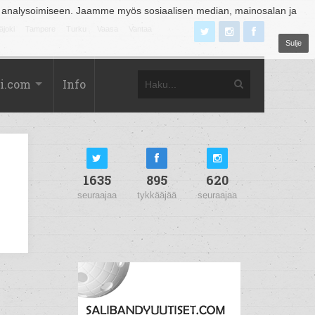
 analysoimiseen. Jaamme myös sosiaalisen median, mainosalan ja
äjoki
Tampere
Turku
Vaasa
Vantaa
Sulje
i.com
Info
1635
895
620
seuraajaa
tykkääjää
seuraajaa