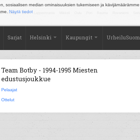
en, sosiaalisen median ominaisuuksien tukemiseen ja kävijämäärämme
amme.
Näytä tiedot
la
Kuopio
Lahti
Lappeenranta
Mikkeli
Oulu
Pori
Rauma
Rovaniemi
Sein
Sarjat
Helsinki
Kaupungit
UrheiluSuom
Team Botby - 1994-1995 Miesten
edustusjoukkue
Pelaajat
Ottelut