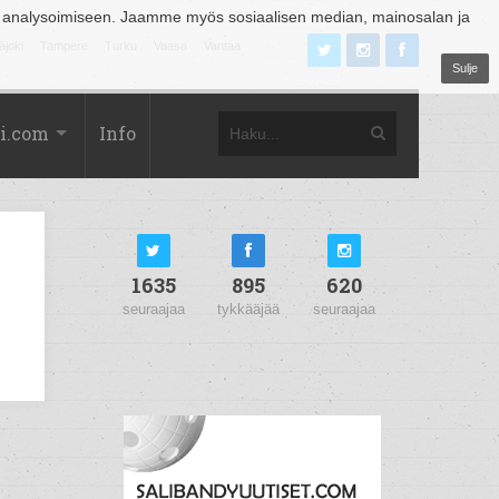
 analysoimiseen. Jaamme myös sosiaalisen median, mainosalan ja
äjoki
Tampere
Turku
Vaasa
Vantaa
Sulje
i.com
Info
1635
895
620
seuraajaa
tykkääjää
seuraajaa