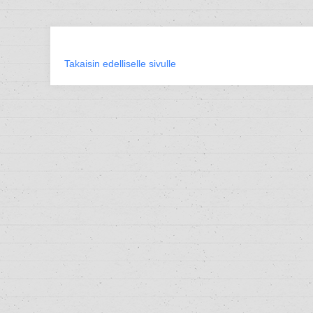
Takaisin edelliselle sivulle