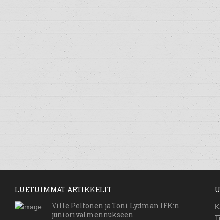
LUETUIMMAT ARTIKKELIT
U
Ville Peltonen ja Toni Lydman IFK:n
K
juniorivalmennukseen
T