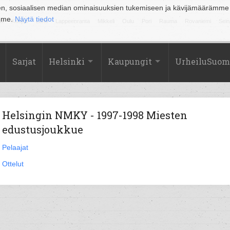
en, sosiaalisen median ominaisuuksien tukemiseen ja kävijämäärämme
amme.
Näytä tiedot
la
Kuopio
Lahti
Lappeenranta
Mikkeli
Oulu
Pori
Rauma
Rovaniemi
Sein
Sarjat
Helsinki
Kaupungit
UrheiluSuom
Helsingin NMKY - 1997-1998 Miesten
edustusjoukkue
Pelaajat
Ottelut