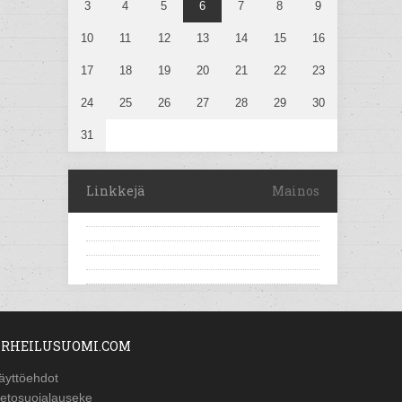
3
4
5
6
7
8
9
10
11
12
13
14
15
16
17
18
19
20
21
22
23
24
25
26
27
28
29
30
31
Linkkejä
Mainos
RHEILUSUOMI.COM
äyttöehdot
ietosuojalauseke