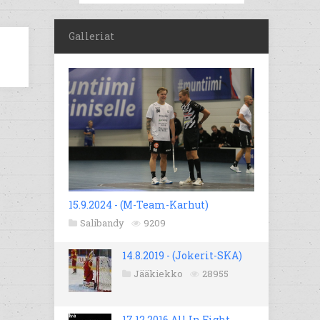
Galleriat
15.9.2024 - (M-Team-Karhut)
Salibandy
9209
14.8.2019 - (Jokerit-SKA)
Jääkiekko
28955
17.12.2016 All In Fight