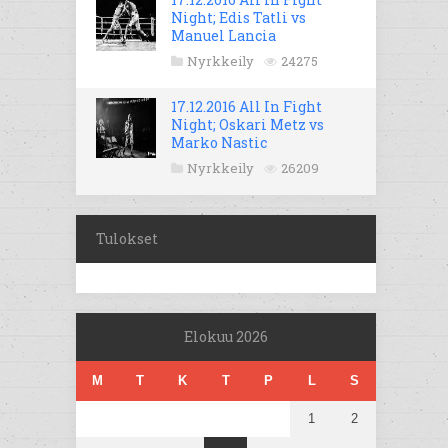
Night; Edis Tatli vs
Manuel Lancia
Nyrkkeily
24275
17.12.2016 All In Fight
Night; Oskari Metz vs
Marko Nastic
Nyrkkeily
26209
Tulokset
Elokuu 2026
M
T
K
T
P
L
S
1
2